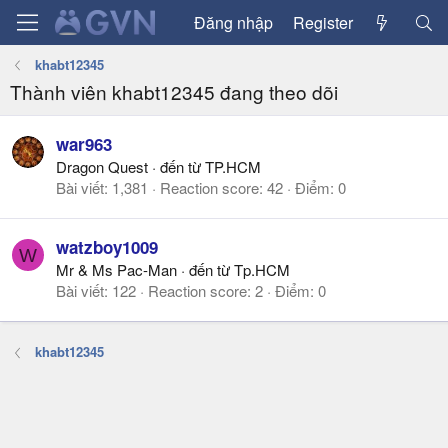
Đăng nhập
Register
khabt12345
Thành viên khabt12345 đang theo dõi
war963
Dragon Quest
·
đến từ
TP.HCM
Bài viết
1,381
Reaction score
42
Điểm
0
watzboy1009
W
Mr & Ms Pac-Man
·
đến từ
Tp.HCM
Bài viết
122
Reaction score
2
Điểm
0
khabt12345