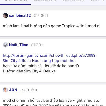
canloimat12
21/12/11
mình làm 1 bài hướng dẫn game Tropico 4 đc k mod ơi
Natit_Titan
27/3/11
http://forum.gamevn.com/showthread.php?572999-
Sim-City-4-Rush-Hour-tong-hop-moi-thu-
bạn sửa dùm mình cái tiêu đề đc ko bạn :D
Hướng dẫn Sim City 4: Deluxe
AXN_
23/10/10
mod cho mình hỏi các bài thảo luận về Flight Simulator
2004 từ những năm 2007 trở về trước có còn không hay