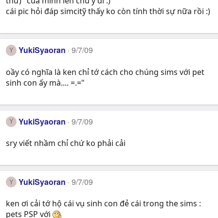
thứ)" của mình lên chú ý đi :)
cái pic hỏi đáp simcitỹ thấy ko còn tính thời sự nữa rồi :)
YukiSyaoran
9/7/09
Y
oầy có nghĩa là ken chỉ tớ cách cho chúng sims với pet
sinh con ấy mà.... =.="
YukiSyaoran
9/7/09
Y
sry viết nhầm chỉ chứ ko phải cải
YukiSyaoran
9/7/09
Y
ken ơi cải tớ hộ cái vụ sinh con đẻ cái trong the sims :
pets PSP với