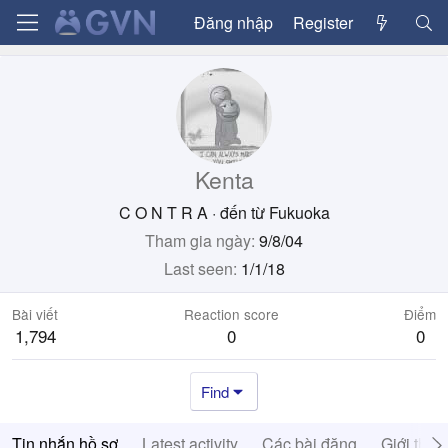
Đăng nhập
Register
Kenta
C O N T R A
·
đến từ
Fukuoka
Tham gia ngày
9/8/04
Last seen
1/1/18
Bài viết
Reaction score
Điểm
1,794
0
0
Find
Tin nhắn hồ sơ
Latest activity
Các bài đăng
Giới thiệ