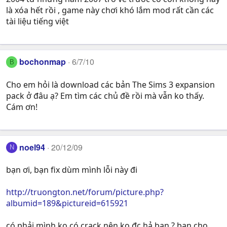
là xóa hết rồi , game này chơi khó lắm mod rất cần các
tài liệu tiếng việt
bochonmap
6/7/10
B
Cho em hỏi là download các bản The Sims 3 expansion
pack ở đâu ạ? Em tìm các chủ đề rồi mà vẫn ko thấy.
Cám ơn!
noel94
20/12/09
N
bạn ơi, bạn fix dùm mình lỗi này đi
http://truongton.net/forum/picture.php?
albumid=189&pictureid=615921
có phải mình ko có crack nên ko đc hả bạn ? bạn cho