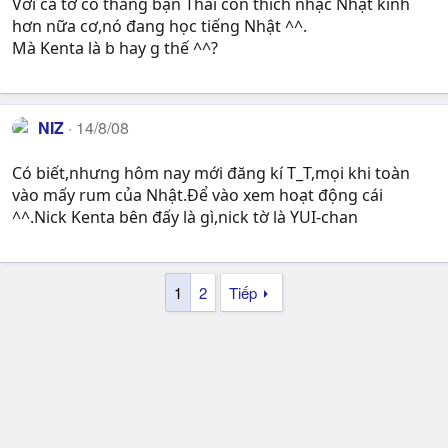
Với cả tớ có thằng bạn Thái còn thích nhạc Nhật kinh
hơn nữa cơ,nó đang học tiếng Nhật ^^.
Mà Kenta là b hay g thế ^^?
NIZ
14/8/08
Có biết,nhưng hôm nay mới đăng kí T_T,mọi khi toàn
vào mấy rum của Nhật.Để vào xem hoạt động cái
^^.Nick Kenta bên đấy là gì,nick tờ là YUI-chan
1
2
Tiếp