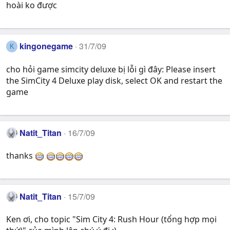
hoài ko được
kingonegame
31/7/09
K
cho hỏi game simcity deluxe bị lỗi gì đây: Please insert
the SimCity 4 Deluxe play disk, select OK and restart the
game
Natit_Titan
16/7/09
thanks
Natit_Titan
15/7/09
Ken ơi, cho topic "Sim City 4: Rush Hour (tổng hợp mọi