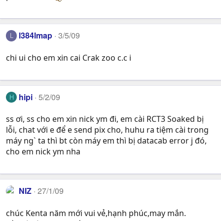
l384lmap
3/5/09
L
chi ui cho em xin cai Crak zoo c.c i
hipi
5/2/09
H
ss ơi, ss cho em xin nick ym đi, em cài RCT3 Soaked bị
lỗi, chat với e để e send pix cho, huhu ra tiệm cài trong
máy ng` ta thì bt còn máy em thì bị datacab error j đó,
cho em nick ym nha
NIZ
27/1/09
chúc Kenta năm mới vui vẻ,hạnh phúc,may mắn.