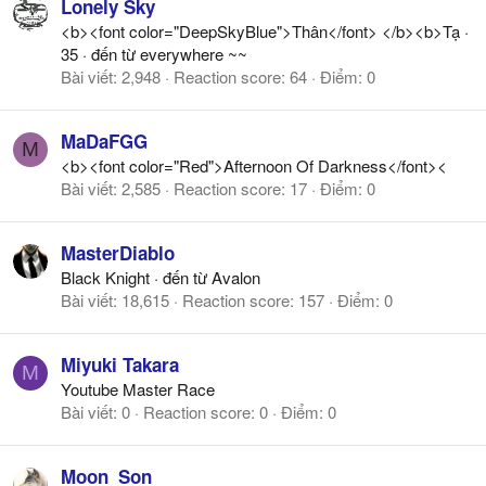
Lonely Sky
<b><font color="DeepSkyBlue">Thân</font> </b><b>Tạ
·
35
·
đến từ
everywhere ~~
Bài viết
2,948
Reaction score
64
Điểm
0
MaDaFGG
M
<b><font color="Red">Afternoon Of Darkness</font><
Bài viết
2,585
Reaction score
17
Điểm
0
MasterDiablo
Black Knight
·
đến từ
Avalon
Bài viết
18,615
Reaction score
157
Điểm
0
Miyuki Takara
M
Youtube Master Race
Bài viết
0
Reaction score
0
Điểm
0
Moon_Son