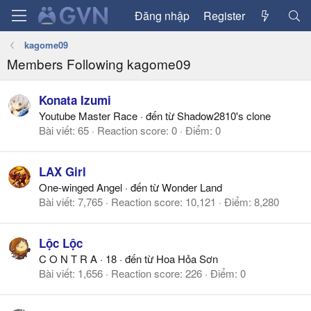
Đăng nhập
Register
kagome09
Members Following kagome09
Konata Izumi
Youtube Master Race
·
đến từ
Shadow2810's clone
Bài viết
65
Reaction score
0
Điểm
0
LAX Girl
One-winged Angel
·
đến từ
Wonder Land
Bài viết
7,765
Reaction score
10,121
Điểm
8,280
Lộc Lộc
C O N T R A
·
18
·
đến từ
Hoa Hỏa Sơn
Bài viết
1,656
Reaction score
226
Điểm
0