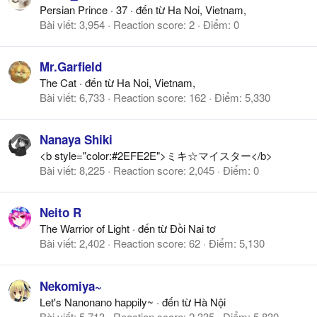
Persian Prince
·
37
·
đến từ
Ha Noi, Vietnam,
Bài viết
3,954
Reaction score
2
Điểm
0
Mr.Garfield
The Cat
·
đến từ
Ha Noi, Vietnam,
Bài viết
6,733
Reaction score
162
Điểm
5,330
Nanaya Shiki
<b style="color:#2EFE2E">ミキ☆マイスター</b>
Bài viết
8,225
Reaction score
2,045
Điểm
0
Neito R
The Warrior of Light
·
đến từ
Đồi Nai tơ
Bài viết
2,402
Reaction score
62
Điểm
5,130
Nekomiya~
Let's Nanonano happily~
·
đến từ
Hà Nội
Bài viết
5,713
Reaction score
2,335
Điểm
5,830