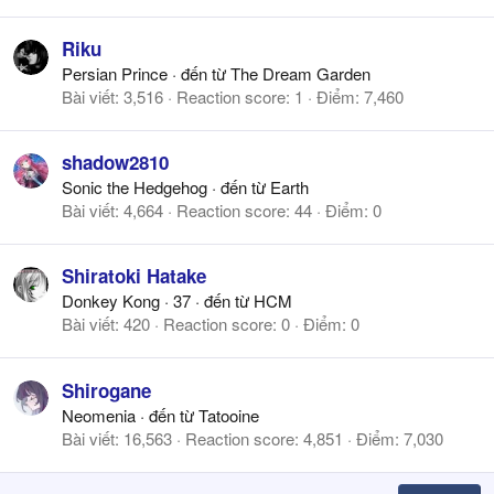
Riku
Persian Prince
·
đến từ
The Dream Garden
Bài viết
3,516
Reaction score
1
Điểm
7,460
shadow2810
Sonic the Hedgehog
·
đến từ
Earth
Bài viết
4,664
Reaction score
44
Điểm
0
Shiratoki Hatake
Donkey Kong
·
37
·
đến từ
HCM
Bài viết
420
Reaction score
0
Điểm
0
Shirogane
Neomenia
·
đến từ
Tatooine
Bài viết
16,563
Reaction score
4,851
Điểm
7,030