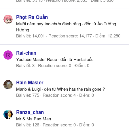
Phọt Ra Quần
Mười năm nay tao chưa đánh răng
·
đến từ
Ảo Tưởng
Hương
Bài viết
14,001
Reaction score
14,177
Điểm
12,280
Rai-chan
R
Youtube Master Race
·
đến từ
Hentai cốc
Bài viết
3
Reaction score
0
Điểm
0
Rain Master
Mario & Luigi
·
đến từ
When has the rain gone ?
Bài viết
775
Reaction score
4
Điểm
0
Ranza_chan
Mr & Ms Pac-Man
Bài viết
126
Reaction score
0
Điểm
0