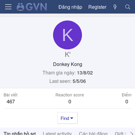
Đăng nhập
Register
K
K'
Donkey Kong
Tham gia ngày
13/8/02
Last seen
5/5/06
Bài viết
Reaction score
Điểm
467
0
0
Find
Tin nhắn hồ sơ
Latest activity
Các bài đăng
Giới thiệ