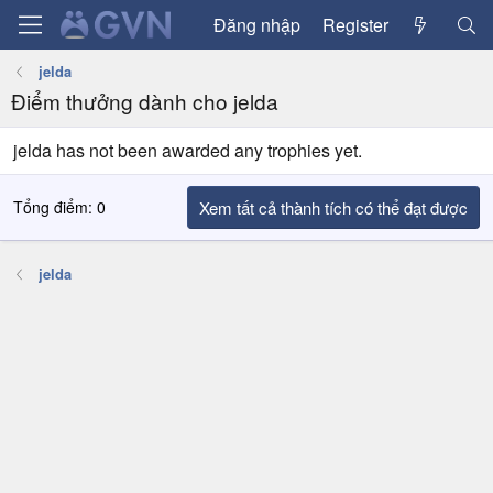
Đăng nhập
Register
jelda
Điểm thưởng dành cho jelda
jelda has not been awarded any trophies yet.
Tổng điểm: 0
Xem tất cả thành tích có thể đạt được
jelda