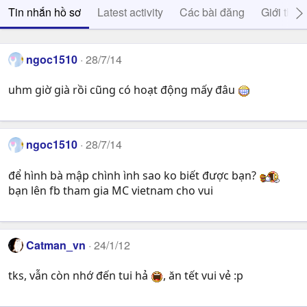
Tin nhắn hồ sơ
Latest activity
Các bài đăng
Giới thiệ
ngoc1510
28/7/14
uhm giờ già rồi cũng có hoạt động mấy đâu
ngoc1510
28/7/14
để hình bà mập chình ình sao ko biết được bạn?
bạn lên fb tham gia MC vietnam cho vui
Catman_vn
24/1/12
tks, vẫn còn nhớ đến tui hả
, ăn tết vui vẻ :p