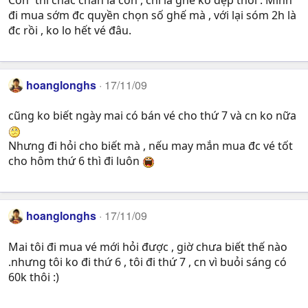
Con` thì chắc chắn là còn , chỉ là ghế ko đẹp thôi . Mình
đi mua sớm đc quyền chọn số ghế mà , với lại sóm 2h là
đc rồi , ko lo hết vé đâu.
hoanglonghs
17/11/09
cũng ko biết ngày mai có bán vé cho thứ 7 và cn ko nữa
Nhưng đi hỏi cho biết mà , nếu may mắn mua đc vé tốt
cho hôm thứ 6 thì đi luôn
hoanglonghs
17/11/09
Mai tôi đi mua vé mới hỏi được , giờ chưa biết thế nào
.nhưng tôi ko đi thứ 6 , tôi đi thứ 7 , cn vì buỏi sáng có
60k thôi :)