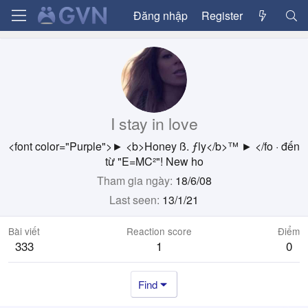
Đăng nhập
Register
I stay in love
<font color="Purple">► <b>Honey ß. ƒly</b>™ ► </fo
·
đến
từ
"E=MC²"! New ho
Tham gia ngày
18/6/08
Last seen
13/1/21
Bài viết
Reaction score
Điểm
333
1
0
Find