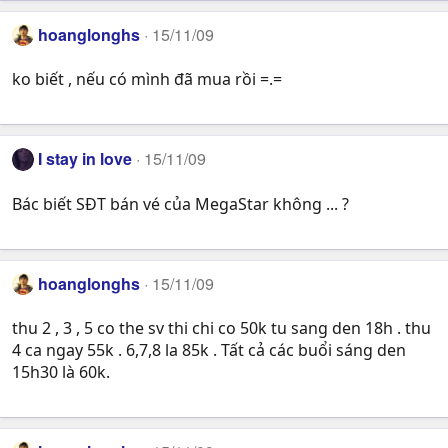
hoanglonghs
15/11/09
ko biết , nếu có mình đã mua rồi =.=
I stay in love
15/11/09
Bác biết SĐT bán vé của MegaStar không ... ?
hoanglonghs
15/11/09
thu 2 , 3 , 5 co the sv thi chi co 50k tu sang den 18h . thu
4 ca ngay 55k . 6,7,8 la 85k . Tất cả các buổi sáng den
15h30 là 60k.