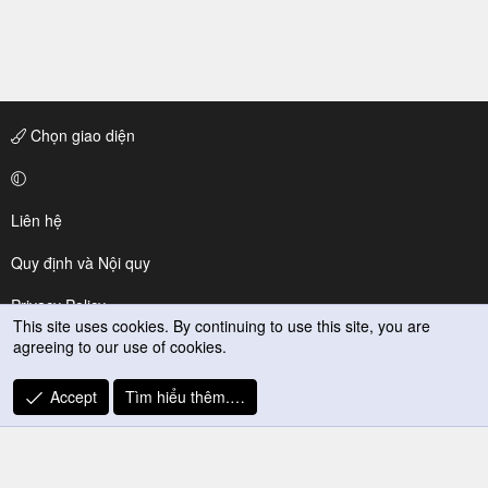
Chọn giao diện
Liên hệ
Quy định và Nội quy
Privacy Policy
This site uses cookies. By continuing to use this site, you are
agreeing to our use of cookies.
Trợ giúp
R
Accept
Tìm hiểu thêm.…
S
S