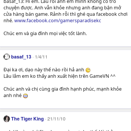
basaf_13: Hi em. Lâu rồi anh em mình không có trò
chuyện được. Anh vẫn khỏe nhưng anh đang bận mở
cửa hàng bán game. Rảnh rỗi thì ghé qua facebook chơi
nhé.
www.facebook.com/gamersparadisekc
Chúc em và gia đình mọi việc tốt lành.
basaf_13
1/4/11
Đại ka ơi, dạo này thế nào rồi hả anh
Lâu lắm em ko thấy anh xuất hiện trên GameVN ^^
Chúc anh và chị cùng gia đình hạnh phúc, mạnh khỏe
anh nhé
The Tiger King
21/11/10