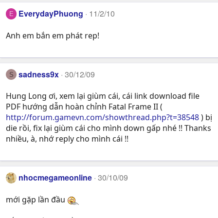
EverydayPhuong
11/2/10
E
Anh em bắn em phát rep!
sadness9x
30/12/09
S
Hung Long ơi, xem lại giùm cái, cái link download file
PDF hướng dẫn hoàn chỉnh Fatal Frame II (
http://forum.gamevn.com/showthread.php?t=38548
) bị
die rồi, fix lại giùm cái cho mình down gấp nhé !! Thanks
nhiều, à, nhớ reply cho mình cái !!
nhocmegameonline
30/10/09
mới gặp lần đầu