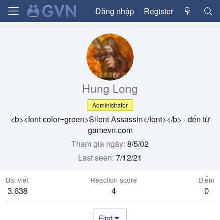
Đăng nhập
Register
Hung Long
Administrator
<b><font color=green>Silent Assassin</font></b>
·
đến từ
gamevn.com
Tham gia ngày
8/5/02
Last seen
7/12/21
Bài viết
Reaction score
Điểm
3,638
4
0
Find