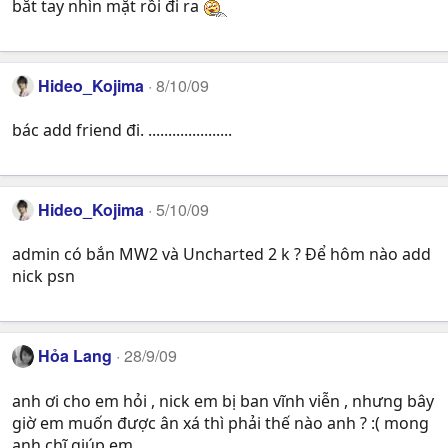
bắt tay nhìn mặt rồi đi ra
Hideo_Kojima
8/10/09
bác add friend đi. .....................
Hideo_Kojima
5/10/09
admin có bắn MW2 và Uncharted 2 k ? Để hôm nào add
nick psn
Hỏa Lang
28/9/09
anh ơi cho em hỏi , nick em bị ban vĩnh viễn , nhưng bây
giờ em muốn được ân xá thì phải thế nào anh ? :( mong
anh chĩ giúp em