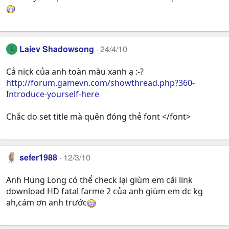
Laiev Shadowsong
24/4/10
L
Cả nick của anh toàn màu xanh ạ :-?
http://forum.gamevn.com/showthread.php?360-
Introduce-yourself-here
Chắc do set title mà quên đóng thẻ font </font>
sefer1988
12/3/10
Anh Hung Long có thể check lại giùm em cái link
download HD fatal farme 2 của anh giùm em dc kg
ah,cám ơn anh trước