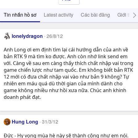
Tin nhắn hồ sơ
Latest activity
Các bài đăng
Giới thiệ
lonelydragon
26/8/12
Anh Long ơi em định tìm lại cái hướng dẫn của anh về
bản RTK 9 mà tìm ko được. Anh còn nhớ link send em
với. Càng về sau em càng thấy thích chất nhập vai trong
game chiến lược như tam quốc. Em không biết bản RTK
12 mới có đưa chất nhập vai vào như bản 9 không? Tự
nhiên em máu quá dù thời gian của mình dành cho
game không nhiều như hồi xưa nữa. Chúc anh khinh
doanh phát đạt.
Hung Long
31/3/12
Đức - Hy vọng mùa hè này sẽ thành công như em nói.