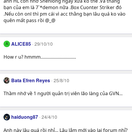
anh HL còn nhớ Shenlong ngày xưa ko thế .Và thằng
bạn của em là 7`*demon nữa .Box Cuonter Striker đó
.Nếu còn onl thì pm cái vì acc thằng bạn lâu quá ko vào
quên mất pass rồi @_@
ALICE85
29/10/10
A
How r u? hmmm..............................
Bata Efren Reyes
25/8/10
Thầm nhớ về 1 người quản trị viên lão làng của GVN...
haiduong87
24/4/10
Anh này lâu quá rồi nhỉ... Lâu lắm mới vào lại forum nhỉ?