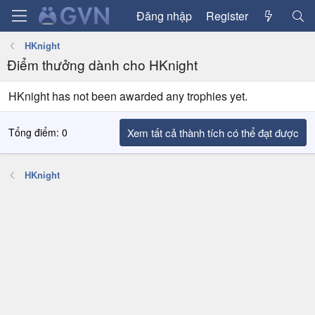
Đăng nhập
Register
HKnight
Điểm thưởng dành cho HKnight
HKnight has not been awarded any trophies yet.
Tổng điểm: 0
Xem tất cả thành tích có thể đạt được
HKnight