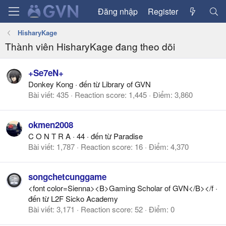
Đăng nhập
Register
HisharyKage
Thành viên HisharyKage đang theo dõi
+Se7eN+
Donkey Kong
·
đến từ
Library of GVN
Bài viết
435
Reaction score
1,445
Điểm
3,860
okmen2008
C O N T R A
·
44
·
đến từ
Paradise
Bài viết
1,787
Reaction score
16
Điểm
4,370
songchetcunggame
<font color=Sienna><B>Gaming Scholar of GVN</B></f
·
đến từ
L2F Sicko Academy
Bài viết
3,171
Reaction score
52
Điểm
0