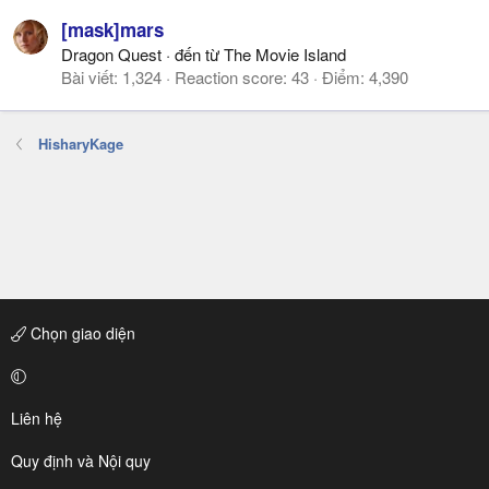
[mask]mars
Dragon Quest
·
đến từ
The Movie Island
Bài viết
1,324
Reaction score
43
Điểm
4,390
HisharyKage
Chọn giao diện
Liên hệ
Quy định và Nội quy