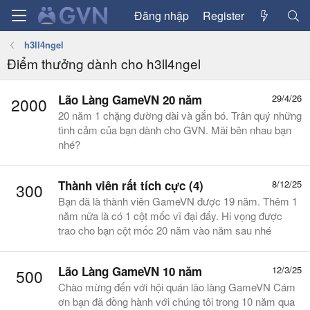
Đăng nhập
Register
h3ll4ngel
Điểm thưởng dành cho h3ll4ngel
Lão Làng GameVN 20 năm
29/4/26
2000
20 năm 1 chặng đường dài và gắn bó. Trân quý những
tình cảm của bạn dành cho GVN. Mãi bên nhau bạn
nhé?
Thành viên rất tích cực (4)
8/12/25
300
Bạn đã là thành viên GameVN được 19 năm. Thêm 1
năm nữa là có 1 cột mốc vĩ đại đấy. Hi vọng được
trao cho bạn cột mốc 20 năm vào năm sau nhé
Lão Làng GameVN 10 năm
12/3/25
500
Chào mừng đến với hội quán lão làng GameVN Cám
ơn bạn đã đồng hành với chúng tôi trong 10 năm qua