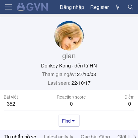
Đăng nhập
Register
glan
Donkey Kong
·
đến từ
HN
Tham gia ngày
27/10/03
Last seen
22/10/17
Bài viết
Reaction score
Điểm
352
0
0
Find
Tin nhắn hồ sơ
Latest activity
Các bài đăng
Giới thiệ