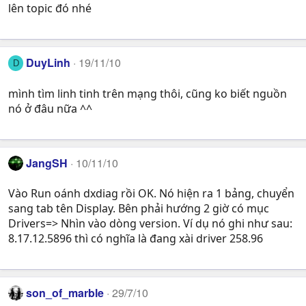
lên topic đó nhé
DuyLinh
19/11/10
D
mình tìm linh tinh trên mạng thôi, cũng ko biết nguồn
nó ở đâu nữa ^^
JangSH
10/11/10
Vào Run oánh dxdiag rồi OK. Nó hiện ra 1 bảng, chuyển
sang tab tên Display. Bên phải hướng 2 giờ có mục
Drivers=> Nhìn vào dòng version. Ví dụ nó ghi như sau:
8.17.12.5896 thì có nghĩa là đang xài driver 258.96
son_of_marble
29/7/10