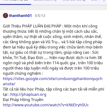
thanthanh01
5/5/13
T
Giới Thiệu PHÁP LUÂN ĐẠI PHÁP : Một môn khí công
thượng thừa: tiết lộ những chân lý một cách sâu sắc,
uyên thâm, sự thật về cuộc sống, sinh mệnh, nhân thể,
các tầng không gian và Vũ Trụ… và 5 bài tập công pháp
đem lại hiệu quả kỳ diệu trong việc chửa lành mọi bệnh
tật, sự giàu có thật sự trong tâm, giúp nâng cao : Sức
khỏe, Trí Tuệ, Ðạo Ðức ,… hiện nay được dịch ra hơn 38
ngôn ngử và phổ biến trên 114 quốc gia , trên 100 triệu
người theo tập luyện mỗi ngày và được trên 100 triệu
người chứng nghiệm :
https://sites.google.com/site/conduongphanbonquych
ansite/
Tất cả tài liệu học Pháp, tập công các bạn tải về miễn phí
tại :
http://phapluan.org
Đại Pháp Hồng Truyền
http://www.youtube.com/watch?v=kNtElryh0Uc