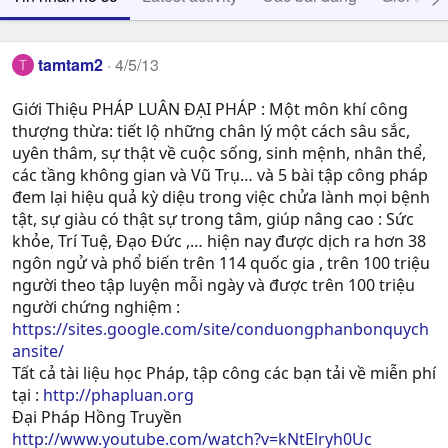
tamtam2
4/5/13
T
Giới Thiệu PHÁP LUÂN ĐẠI PHÁP : Một môn khí công
thượng thừa: tiết lộ những chân lý một cách sâu sắc,
uyên thâm, sự thật về cuộc sống, sinh mệnh, nhân thể,
các tầng không gian và Vũ Trụ… và 5 bài tập công pháp
đem lại hiệu quả kỳ diệu trong việc chửa lành mọi bệnh
tật, sự giàu có thật sự trong tâm, giúp nâng cao : Sức
khỏe, Trí Tuệ, Ðạo Ðức ,… hiện nay được dịch ra hơn 38
ngôn ngử và phổ biến trên 114 quốc gia , trên 100 triệu
người theo tập luyện mỗi ngày và được trên 100 triệu
người chứng nghiệm :
https://sites.google.com/site/conduongphanbonquych
ansite/
Tất cả tài liệu học Pháp, tập công các bạn tải về miễn phí
tại :
http://phapluan.org
Đại Pháp Hồng Truyền
http://www.youtube.com/watch?v=kNtElryh0Uc