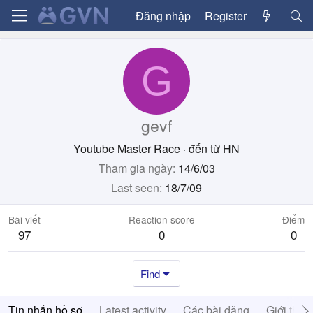
Đăng nhập
Register
G
gevf
Youtube Master Race
·
đến từ
HN
Tham gia ngày
14/6/03
Last seen
18/7/09
Bài viết
Reaction score
Điểm
97
0
0
Find
Tin nhắn hồ sơ
Latest activity
Các bài đăng
Giới thiệ