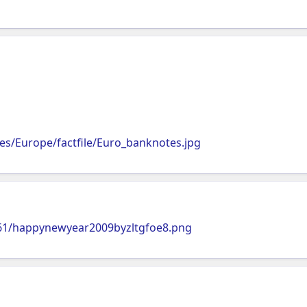
s/Europe/factfile/Euro_banknotes.jpg
161/happynewyear2009byzltgfoe8.png