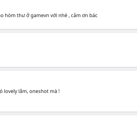
vào hòm thư ở gamevn với nhé , cảm ơn bác
ó lovely lắm, oneshot mà !