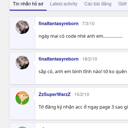
Tin nhắn hồ sơ
Latest activity
Các bài đăng
Giới 
finalfantasyreborn
7/3/10
ngày mai có code nhé anh em.................
finalfantasyreborn
18/2/10
sắp có, anh em bình tĩnh nào! tớ ko quên
ZzSuperWarzZ
15/2/10
Tớ đăng ký nhận acc ở ngay page 3 sao g