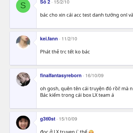
Số 2
15/2/10
S
bác cho xin cái acc test danh tướng onl 
kei.fann
11/2/10
Phát thẻ trc tết ko bác
finalfantasyreborn
16/10/09
oh gosh, quên tên cái truyện đó rồi! mà n
Bác kiếm trong cái box LX team á
g3tl0st
15/10/09
đọc ở LX truỵen j` thế