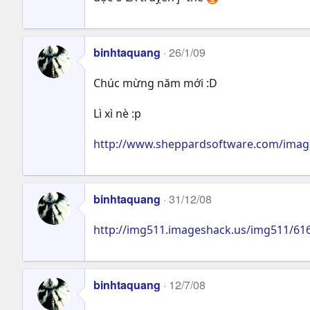
binhtaquang
26/1/09
Chúc mừng năm mới :D
Lì xì nè :p
http://www.sheppardsoftware.com/image
binhtaquang
31/12/08
http://img511.imageshack.us/img511/6
binhtaquang
12/7/08