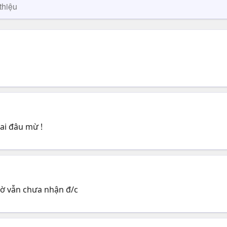
thiệu
 ai đâu mừ !
iờ vẫn chưa nhận đ/c