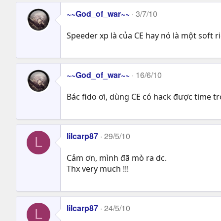
~~God_of_war~~
3/7/10
Speeder xp là của CE hay nó là một soft r
~~God_of_war~~
16/6/10
Bác fido ơi, dùng CE có hack được time 
lilcarp87
29/5/10
L
Cảm ơn, mình đã mò ra dc.
Thx very much !!!
lilcarp87
24/5/10
L