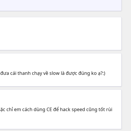
đưa cái thanh chạy về slow là được đúng ko ạ?:)
oặc chỉ em cách dùng CE để hack speed cũng tốt rùi