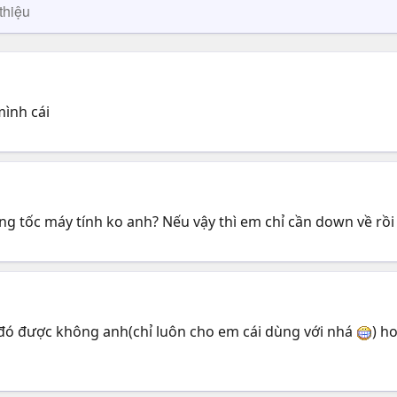
thiệu
mình cái
g tốc máy tính ko anh? Nếu vậy thì em chỉ cần down về rồi 
ó được không anh(chỉ luôn cho em cái dùng với nhá
) h