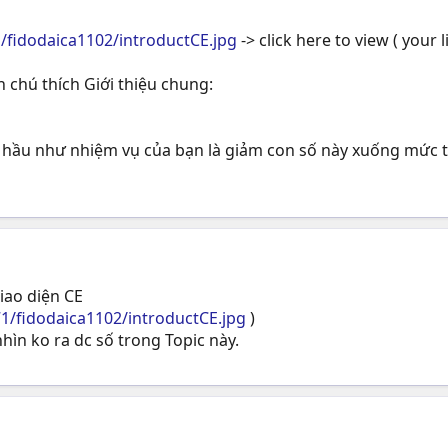
/fidodaica1102/introductCE.jpg
-> click here to view ( your l
 chú thích Giới thiệu chung:
iệu. hầu như nhiệm vụ của bạn là giảm con số này xuống mức 
giao diện CE
1/fidodaica1102/introductCE.jpg
)
hìn ko ra dc số trong Topic này.