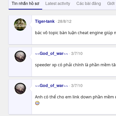
Tin nhắn hồ sơ
Latest activity
Các bài đăng
Giới 
Tiger-tank
28/8/12
bác vô topic bàn luận cheat engine giúp 
~~God_of_war~~
3/7/10
speeder xp có phải chính là phần mềm tăn
~~God_of_war~~
3/7/10
Anh có thể cho em link down phần mềm đ