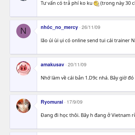
Tư vấn có trả phí ko ku
(trong này 30 c
nhóc_no_mercy
26/11/09
N
lão úi ùi ụi có online send tui cái trainer
amakusav
20/11/09
Nhớ làm về cái bản 1.D9c nhá. Bây giờ đó
Ryomurai
17/9/09
Đang đi học thôi. Bây h đang ở Vietnam rồ