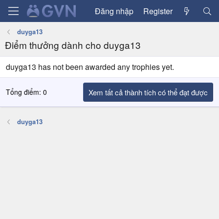
Đăng nhập
Register
duyga13
Điểm thưởng dành cho duyga13
duyga13 has not been awarded any trophies yet.
Tổng điểm: 0
Xem tất cả thành tích có thể đạt được
duyga13