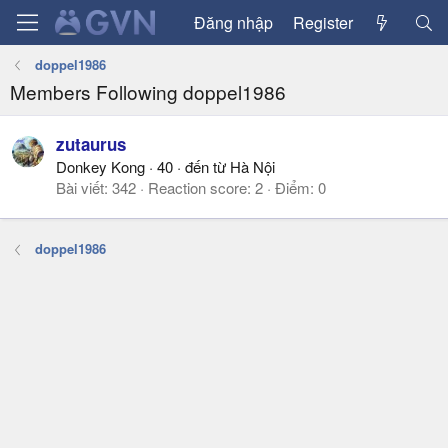
Đăng nhập
Register
doppel1986
Members Following doppel1986
zutaurus
Donkey Kong
·
40
·
đến từ
Hà Nội
Bài viết
342
Reaction score
2
Điểm
0
doppel1986