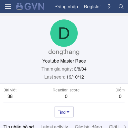
Đăng nhập
Register
D
dongthang
Youtube Master Race
Tham gia ngày
3/8/04
Last seen
19/10/12
Bài viết
Reaction score
Điểm
38
0
0
Find
Tin nhắn hồ sơ
Latest activity
Các bài đăng
Giới thiệ