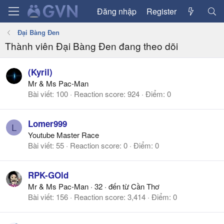
Đăng nhập
Register
Đại Bàng Đen
Thành viên Đại Bàng Đen đang theo dõi
(Kyril)
Mr & Ms Pac-Man
Bài viết
100
Reaction score
924
Điểm
0
Lomer999
L
Youtube Master Race
Bài viết
55
Reaction score
0
Điểm
0
RPK-GOld
Mr & Ms Pac-Man
·
32
·
đến từ
Cần Thơ
Bài viết
156
Reaction score
3,414
Điểm
0