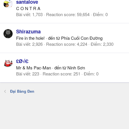
santalove
C O N T R A
Bài viết
1,703
Reaction score
59,654
Điểm
0
Shirazuma
Fire in the hole!
·
đến từ
Phía Cuối Con Đường
Bài viết
2,926
Reaction score
4,224
Điểm
2,330
£Ø√Є
Mr & Ms Pac-Man
·
đến từ
Ninh Sơn
Bài viết
223
Reaction score
251
Điểm
0
Đại Bàng Đen