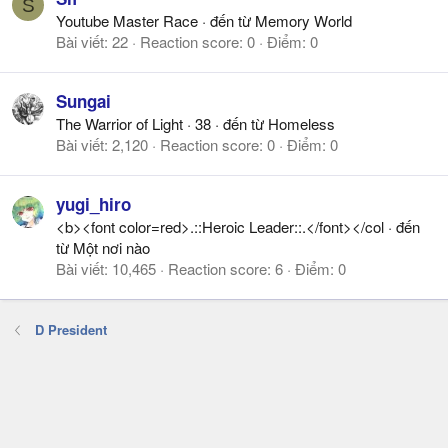
S
Youtube Master Race
·
đến từ
Memory World
Bài viết
22
Reaction score
0
Điểm
0
Sungai
The Warrior of Light
·
38
·
đến từ
Homeless
Bài viết
2,120
Reaction score
0
Điểm
0
yugi_hiro
<b><font color=red>.::Heroic Leader::.</font></col
·
đến
từ
Một nơi nào
Bài viết
10,465
Reaction score
6
Điểm
0
D President