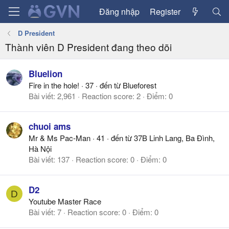
Đăng nhập
Register
D President
Thành viên D President đang theo dõi
Bluelion
Fire in the hole!
·
37
·
đến từ
Blueforest
Bài viết
2,961
Reaction score
2
Điểm
0
chuoi ams
Mr & Ms Pac-Man
·
41
·
đến từ
37B Linh Lang, Ba Đình,
Hà Nội
Bài viết
137
Reaction score
0
Điểm
0
D2
D
Youtube Master Race
Bài viết
7
Reaction score
0
Điểm
0