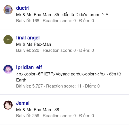
ductri
Mr & Ms Pac-Man
·
35
·
đến từ
Dido's forum. ^_^
Bài viết
168
Reaction score
0
Điểm
0
final angel
F
Mr & Ms Pac-Man
Bài viết
220
Reaction score
0
Điểm
0
ipridian_elf
<b><color=6F1E7F>Voyage perdu</color></b>
·
đến từ
Earth
Bài viết
5,727
Reaction score
11
Điểm
0
Jemai
Mr & Ms Pac-Man
·
38
Bài viết
259
Reaction score
0
Điểm
0