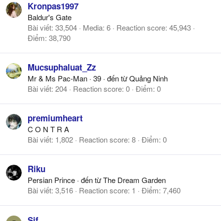
Kronpas1997
Baldur's Gate
Bài viết
33,504
Media
6
Reaction score
45,943
Điểm
38,790
Mucsuphaluat_Zz
Mr & Ms Pac-Man
·
39
·
đến từ
Quảng Ninh
Bài viết
204
Reaction score
0
Điểm
0
premiumheart
C O N T R A
Bài viết
1,802
Reaction score
8
Điểm
0
Riku
Persian Prince
·
đến từ
The Dream Garden
Bài viết
3,516
Reaction score
1
Điểm
7,460
Sif