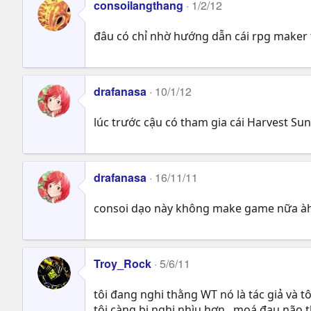
consoilangthang
1/2/12
đâu có chỉ nhờ hướng dẫn cái rpg maker t
drafanasa
10/1/12
lúc trước cậu có tham gia cái Harvest Su
drafanasa
16/11/11
consoi dạo này không make game nữa à
Troy_Rock
5/6/11
tôi đang nghi thằng WT nó là tác giả và t
tôi càng bị nghi nhìu hơn , moá đau não 