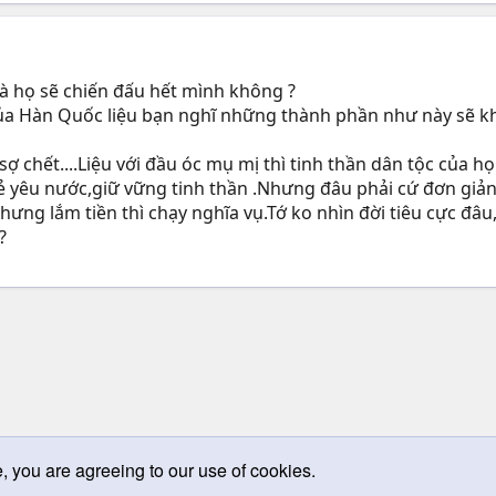
 là họ sẽ chiến đấu hết mình không ?
của Hàn Quốc liệu bạn nghĩ những thành phần như này sẽ kh
ợ chết....Liệu với đầu óc mụ mị thì tinh thần dân tộc của 
ẻ yêu nước,giữ vững tinh thần .Nhưng đâu phải cứ đơn giản
ưng lắm tiền thì chạy nghĩa vụ.Tớ ko nhìn đời tiêu cực đâ
?
e, you are agreeing to our use of cookies.