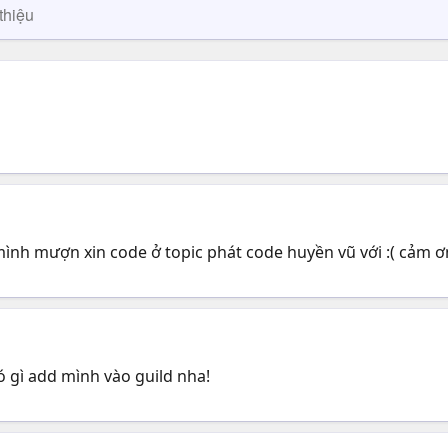
thiệu
ình mượn xin code ở topic phát code huyền vũ với :( cảm ơn
 gì add mình vào guild nha!