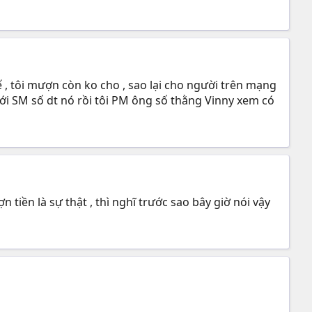
hế , tôi mượn còn ko cho , sao lại cho người trên mạng
với SM số dt nó rồi tôi PM ông số thằng Vinny xem có
tiền là sự thật , thì nghĩ trước sao bây giờ nói vậy