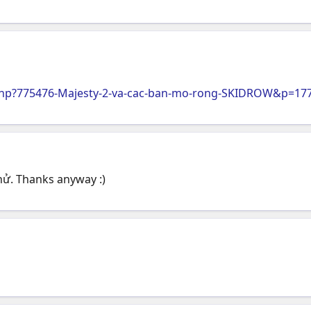
php?775476-Majesty-2-va-cac-ban-mo-rong-SKIDROW&p=17
hử. Thanks anyway :)