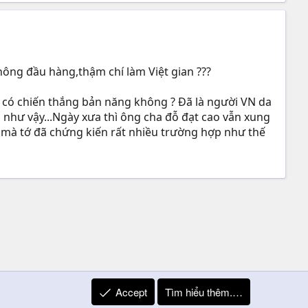
ông đầu hàng,thậm chí làm Việt gian ???
họ có chiến thắng bản năng không ? Đã là người VN da
 như vậy...Ngày xưa thì ông cha đỗ đạt cao vẫn xung
u,mà tớ đã chứng kiến rất nhiều trường hợp như thế
Accept
Tìm hiểu thêm.…
R
Liên hệ
Quy định và Nội quy
Privacy Policy
Trợ giúp