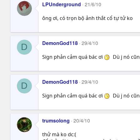
LPUnderground
21/6/10
ông ơi, có trọn bộ ảnh thắt cổ tự tử ko
DemonGod118
29/4/10
D
Sign phản cảm quá bác ơi
Dù j nó cũn
DemonGod118
29/4/10
D
Sign phản cảm quá bác ơi
Dù j nó cũn
trumsolong
20/4/10
thử mà ko dc:(