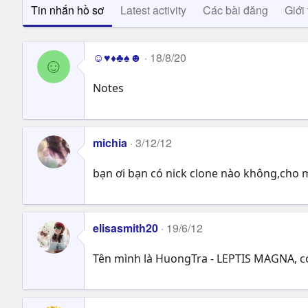
Tin nhắn hồ sơ
Latest activity
Các bài đăng
Giới 
☺♥♦♣♠☻
18/8/20
☺
Notes
michia
3/12/12
bạn ơi bạn có nick clone nào không,cho m
elisasmith20
19/6/12
Tên mình là HuongTra - LEPTIS MAGNA, có