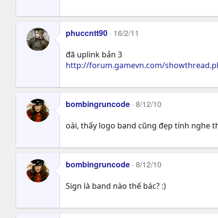
phuccntt90
16/2/11
đã uplink bản 3
http://forum.gamevn.com/showthread.
bombingruncode
8/12/10
oài, thấy logo band cũng đẹp tính nghe t
bombingruncode
8/12/10
Sign là band nào thế bác? :)