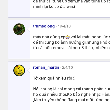
để thử cái tune up xem,mà vào tune up r
mình lại ko có đĩa win:(
trumsolong
19/4/10
máy nhà dùng xp
,với lại mất logon lúc
để thì cũng ko ảnh hưởng gì,nhưng khó c
từ cái hồi remove cái nero8 thì tự nhiên n
roman_martin
2/4/10
Tớ xem quá nhiều rồi :)
Nói chung là chỉ mong cái thành phần cúm g
họ quá nhiều thôi.Ko bảo nghe nhạc Hàn,
,làm truyền thống đang mai một từng ngày