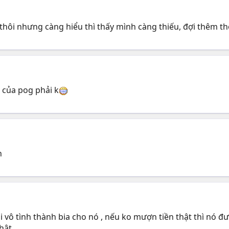
hôi nhưng càng hiểu thì thấy mình càng thiếu, đợi thêm th
n của pog phải k
h
ôi vô tình thành bia cho nó , nếu ko mượn tiền thật thì nó đ
thật