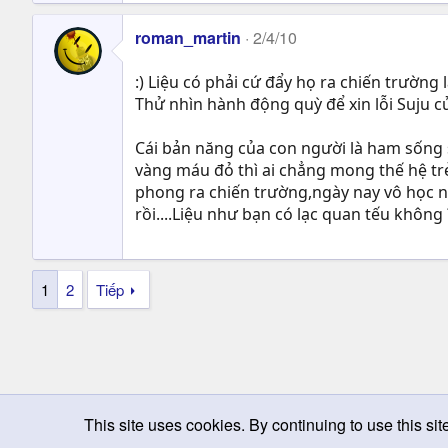
roman_martin
2/4/10
:) Liệu có phải cứ đẩy họ ra chiến trường
Thử nhìn hành động quỳ để xin lỗi Suju 
Cái bản năng của con người là ham sống s
vàng máu đỏ thì ai chẳng mong thế hệ tr
phong ra chiến trường,ngày nay vô học nh
rồi....Liệu như bạn có lạc quan tếu không 
1
2
Tiếp
This site uses cookies. By continuing to use this sit
Chọn giao diện
Change width