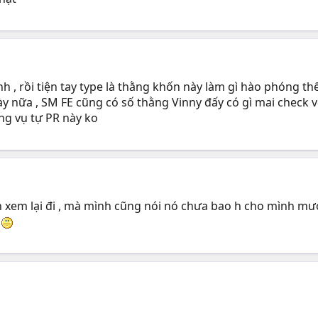
inh , rồi tiện tay type là thằng khốn này làm gì hào phóng t
này nữa , SM FE cũng có số thằng Vinny đấy có gì mai check 
ng vụ tự PR này ko
 xem lại đi , mà mình cũng nói nó chưa bao h cho mình mượn 
u