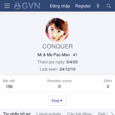
Đăng nhập
Register
CONQUER
Mr & Ms Pac-Man
·
41
Tham gia ngày
5/4/03
Last seen
24/12/10
Bài viết
Reaction score
Điểm
156
0
0
Find
Tin nhắn hồ sơ
Latest activity
Các bài đăng
Giới thiệ