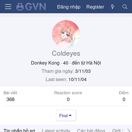
Đăng nhập
Register
Coldeyes
Donkey Kong
·
40
·
đến từ
Hà Nội
Tham gia ngày
3/11/03
Last seen
10/11/04
Bài viết
Reaction score
Điểm
368
0
0
Find
Tin nhắn hồ sơ
Latest activity
Các bài đăng
Giới thiệ