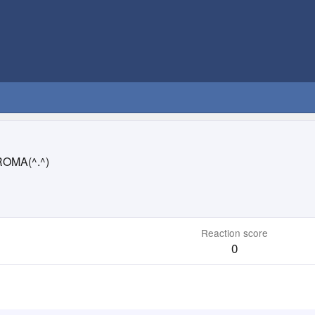
ROMA(^.^)
Reaction score
0