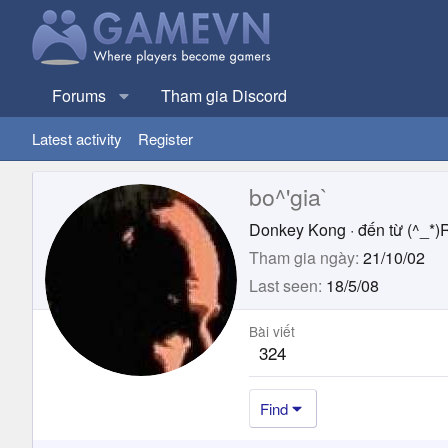
Forums
Tham gia Discord
Latest activity
Register
bo^'gia`
Donkey Kong
·
đến từ
(^_*)
Tham gia ngày
21/10/02
Last seen
18/5/08
Bài viết
324
Find