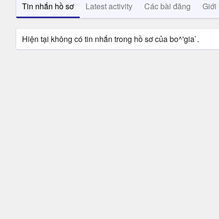
Tin nhắn hồ sơ
Latest activity
Các bài đăng
Giới 
Hiện tại không có tin nhắn trong hồ sơ của bo^'gia`.