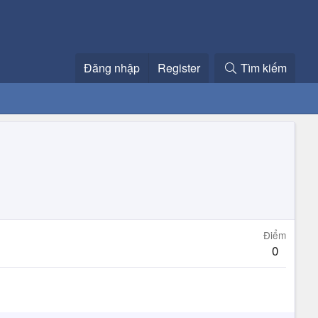
Đăng nhập
Register
Tìm kiếm
Điểm
0