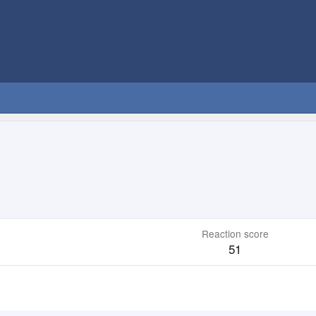
Reaction score
51