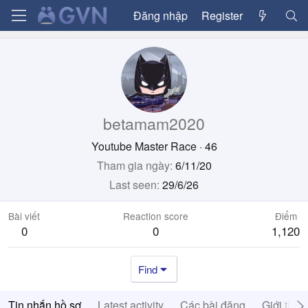
Đăng nhập
Register
betamam2020
Youtube Master Race
·
46
Tham gia ngày
6/11/20
Last seen
29/6/26
Bài viết
Reaction score
Điểm
0
0
1,120
Find
Tin nhắn hồ sơ
Latest activity
Các bài đăng
Giới thiệ