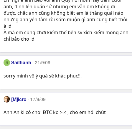
Em nghe anh Béo với anh Quý nói hôm nay đám cưới
anh, định lên quán sứ nhưng em vẫn ốm không đi
được, chắc anh cũng không biết em là thằng quái nào
nhưng anh yên tâm rồi sớm muộn gì anh cũng biết thôi
à :d
À mà em cũng chơi kiếm thế bên sv xích kiếm mong anh
chỉ bảo cho :d
Saithanh
21/9/09
S
sorry mình vô ý quá sẽ khác phục!!!
[M]icro
17/9/09
Anh Aniki có chơi ĐTC ko >.< , cho em hỏi chút