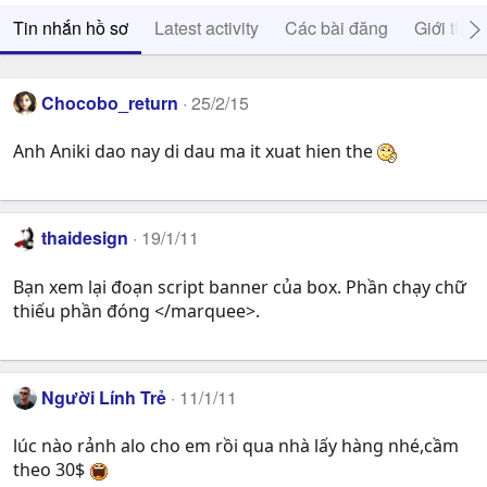
Tin nhắn hồ sơ
Latest activity
Các bài đăng
Giới thiệ
Chocobo_return
25/2/15
Anh Aniki dao nay di dau ma it xuat hien the
thaidesign
19/1/11
Bạn xem lại đoạn script banner của box. Phần chạy chữ
thiếu phần đóng </marquee>.
Người Lính Trẻ
11/1/11
lúc nào rảnh alo cho em rồi qua nhà lấy hàng nhé,cầm
theo 30$