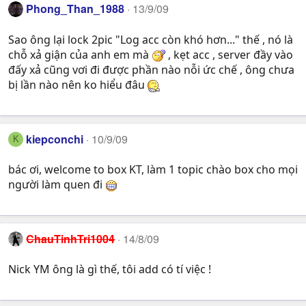
Phong_Than_1988
13/9/09
Sao ông lại lock 2pic "Log acc còn khó hơn..." thế , nó là
chỗ xả giận của anh em mà
, kẹt acc , server đầy vào
đấy xả cũng vơi đi được phần nào nỗi ức chế , ông chưa
bị lần nào nên ko hiểu đâu
kiepconchi
10/9/09
K
bác ơi, welcome to box KT, làm 1 topic chào box cho mọi
người làm quen đi
ChauTinhTri1004
14/8/09
Nick YM ông là gì thế, tôi add có tí việc !