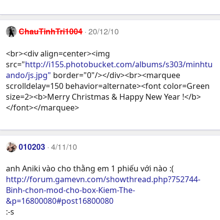
ChauTinhTri1004
20/12/10
<br><div align=center><img
src="
http://i155.photobucket.com/albums/s303/minhtu
ando/js.jpg"
border="0"/></div><br><marquee
scrolldelay=150 behavior=alternate><font color=Green
size=2><b>Merry Christmas & Happy New Year !</b>
</font></marquee>
010203
4/11/10
anh Aniki vào cho thằng em 1 phiếu với nào :(
http://forum.gamevn.com/showthread.php?752744-
Binh-chon-mod-cho-box-Kiem-The-
&p=16800080#post16800080
:-s