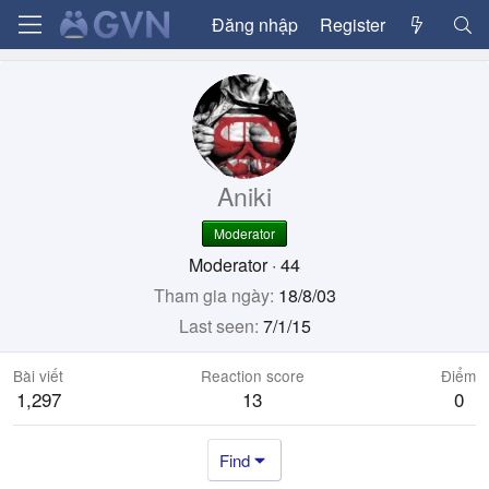
Đăng nhập
Register
Aniki
Moderator
Moderator
·
44
Tham gia ngày
18/8/03
Last seen
7/1/15
Bài viết
Reaction score
Điểm
1,297
13
0
Find