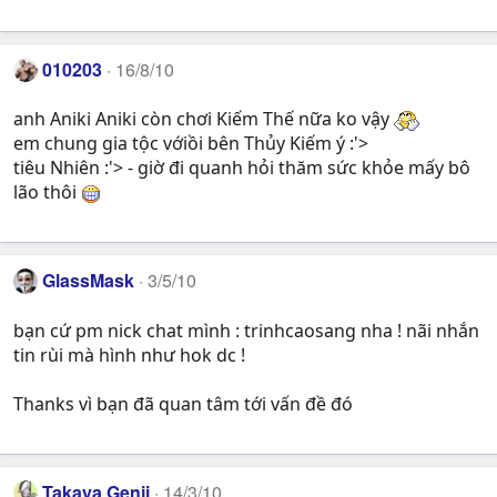
010203
16/8/10
anh Aniki Aniki còn chơi Kiếm Thế nữa ko vậy
em chung gia tộc vớiồi bên Thủy Kiếm ý :'>
tiêu Nhiên :'> - giờ đi quanh hỏi thăm sức khỏe mấy bô
lão thôi
GlassMask
3/5/10
bạn cứ pm nick chat mình : trinhcaosang nha ! nãi nhắn
tin rùi mà hình như hok dc !
Thanks vì bạn đã quan tâm tới vấn đề đó
Takaya Genji
14/3/10