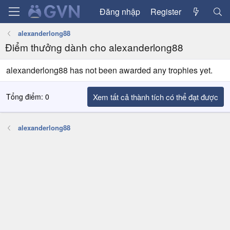
Đăng nhập
Register
alexanderlong88
Điểm thưởng dành cho alexanderlong88
alexanderlong88 has not been awarded any trophies yet.
Tổng điểm: 0
Xem tất cả thành tích có thể đạt được
alexanderlong88