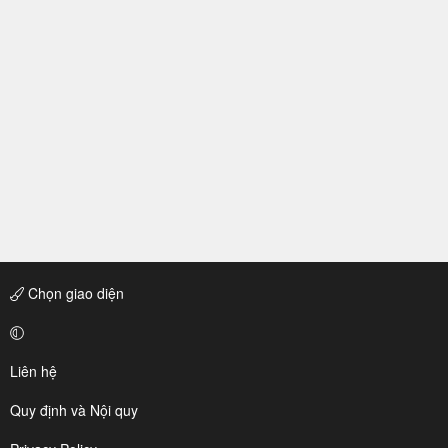
Chọn giao diện
Liên hệ
Quy định và Nội quy