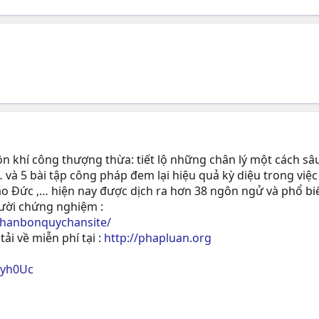
 khí công thượng thừa: tiết lộ những chân lý một cách sâu
 và 5 bài tập công pháp đem lại hiệu quả kỳ diệu trong việc
ạo Ðức ,… hiện nay được dịch ra hơn 38 ngôn ngử và phổ biế
gười chứng nghiệm :
phanbonquychansite/
tải về miễn phí tại :
http://phapluan.org
ryh0Uc