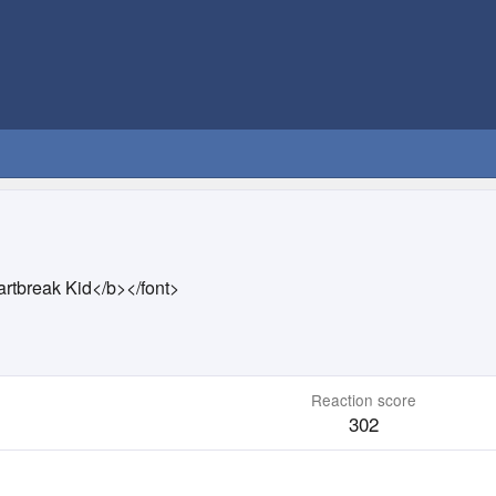
rtbreak Kid</b></font>
Reaction score
302