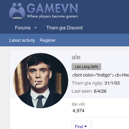
Forums
Tham gia Discord
Latest activity
Register
ale
Lão Làng GVN
<font color="Indigo"><b>Hea
Tham gia ngày
31/1/03
Last seen
6/4/26
Bài viết
4,974
Find