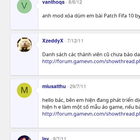
vanthoqs
8/6/12
V
anh mod xóa dùm em bài Patch Fifa 10 by
XzeddyX
7/12/11
Danh sách các thành viên cũ chưa báo da
http://forum.gamevn.com/showthread.p
miusatthu
29/7/11
M
hello bác, bên em hiện đang phát triển d
hiện h e làm một số mẫu áo game, nếu bá
http://forum.gamevn.com/showthread.ph
lay
9/7/11