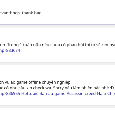
 vanthoqs. thank bác
nh. Trong 1 tuần nữa nếu chưa có phản hồi thì tớ sẽ remo
hp?883674
ịch vụ áo game offline chuyên nghiệp.
c có nhu cầu xin check wa. Sorry nếu làm phiền bác nhé :D
p?836955-Hottopic-Ban-ao-game-Assassin-creed-Halo-Chro