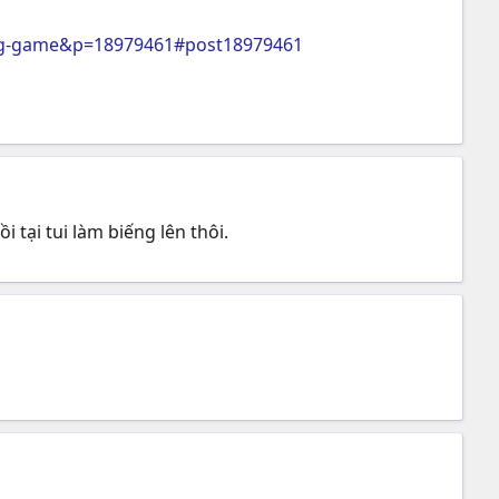
ong-game&p=18979461#post18979461
i tại tui làm biếng lên thôi.