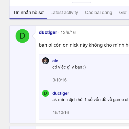
Tin nhắn hồ sơ
Latest activity
Các bài đăng
Giới 
ductiger
13/9/16
D
bạn ơi còn on nick này không cho mình hỏ
ale
có việc gì v bạn :)
3/10/16
ductiger
D
ak mình định hỏi 1 số vấn đề về game ch
15/10/16