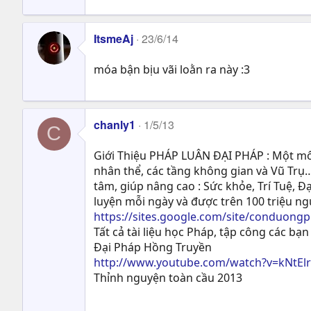
ItsmeAj
23/6/14
móa bận bịu vãi loằn ra này :3
chanly1
1/5/13
C
Giới Thiệu PHÁP LUÂN ĐẠI PHÁP : Một môn
nhân thể, các tầng không gian và Vũ Trụ…
tâm, giúp nâng cao : Sức khỏe, Trí Tuệ, Ð
luyện mỗi ngày và được trên 100 triệu n
https://sites.google.com/site/conduong
Tất cả tài liệu học Pháp, tập công các bạn 
Đại Pháp Hồng Truyền
http://www.youtube.com/watch?v=kNtEl
Thỉnh nguyện toàn cầu 2013