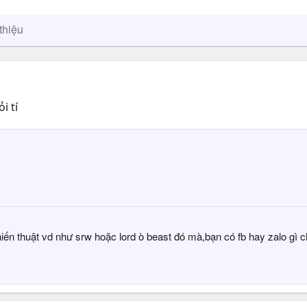
thiệu
i tí
iến thuật vd như srw hoặc lord ò beast đó mà,bạn có fb hay zalo gì