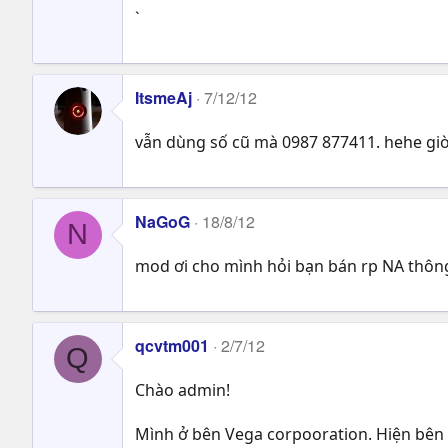
`
ItsmeAj
7/12/12
vẫn dùng số cũ mà 0987 877411. hehe giờ
NaGoG
18/8/12
N
mod ơi cho mình hỏi bạn bán rp NA thông
qcvtm001
2/7/12
Q
Chào admin!
Mình ở bên Vega corpooration. Hiện bên