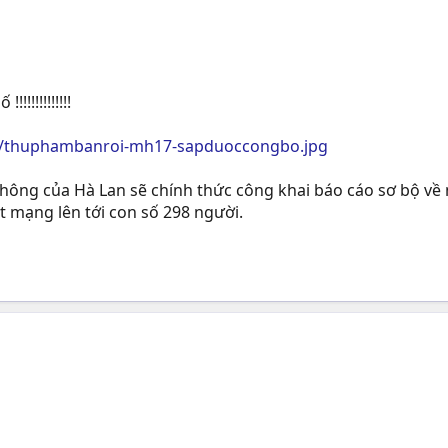
!!!!!!!!!!
es/thuphambanroi-mh17-sapduoccongbo.jpg
 không của Hà Lan sẽ chính thức công khai báo cáo sơ bộ v
t mạng lên tới con số 298 người.