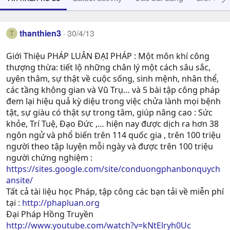
thanthien3
30/4/13
T
Giới Thiệu PHÁP LUÂN ĐẠI PHÁP : Một môn khí công
thượng thừa: tiết lộ những chân lý một cách sâu sắc,
uyên thâm, sự thật về cuộc sống, sinh mệnh, nhân thể,
các tầng không gian và Vũ Trụ… và 5 bài tập công pháp
đem lại hiệu quả kỳ diệu trong việc chửa lành mọi bệnh
tật, sự giàu có thật sự trong tâm, giúp nâng cao : Sức
khỏe, Trí Tuệ, Ðạo Ðức ,… hiện nay được dịch ra hơn 38
ngôn ngử và phổ biến trên 114 quốc gia , trên 100 triệu
người theo tập luyện mỗi ngày và được trên 100 triệu
người chứng nghiệm :
https://sites.google.com/site/conduongphanbonquych
ansite/
Tất cả tài liệu học Pháp, tập công các bạn tải về miễn phí
tại :
http://phapluan.org
Đại Pháp Hồng Truyền
http://www.youtube.com/watch?v=kNtElryh0Uc