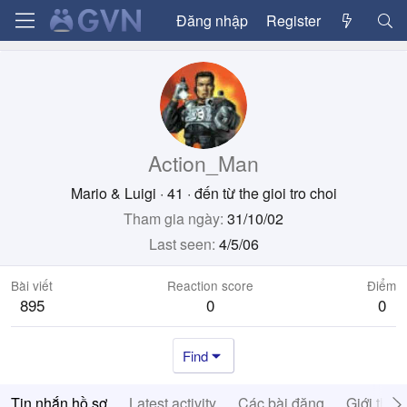
Đăng nhập
Register
Action_Man
Mario & Luigi
·
41
·
đến từ
the gioi tro choi
Tham gia ngày
31/10/02
Last seen
4/5/06
Bài viết
Reaction score
Điểm
895
0
0
Find
Tin nhắn hồ sơ
Latest activity
Các bài đăng
Giới thiệ