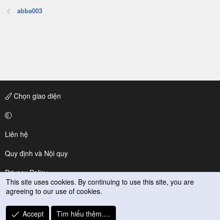
abba003
Chọn giao diện
Liên hệ
Quy định và Nội quy
Privacy Policy
This site uses cookies. By continuing to use this site, you are
agreeing to our use of cookies.
Trợ giúp
R
Accept
Tìm hiểu thêm.…