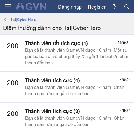
Đăng nhập
Register
1st|CyberHero
Điểm thưởng dành cho 1st|CyberHero
Thành viên rất tích cực (1)
26/9/24
200
Bạn đã là thành viên GameVN được 16 năm. Một sự
gắn bò bền bỉ và chung thủy Xin gửi 1 lời biết ơn chân
thành đến bạn
Thành viên tích cực (4)
4/9/24
200
Bạn đã là thành viên GameVN được 14 năm. Chân
thành cám ơn sự gắn bó của bạn
Thành viên tích cực (3)
4/9/24
200
Bạn đã là thành viên GameVN được 13 năm. Chân
thành cám ơn sự gắn bó của bạn