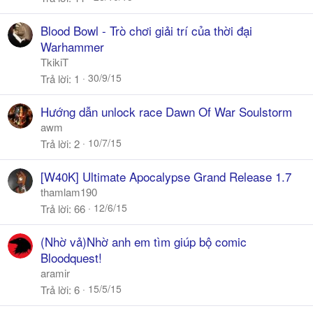
Blood Bowl - Trò chơi giải trí của thời đại
Warhammer
TkikiT
30/9/15
Trả lời
1
Hướng dẫn unlock race Dawn Of War Soulstorm
awm
10/7/15
Trả lời
2
[W40K] Ultimate Apocalypse Grand Release 1.7
thamlam190
12/6/15
Trả lời
66
(Nhờ vả)Nhờ anh em tìm giúp bộ comic
Bloodquest!
aramir
15/5/15
Trả lời
6