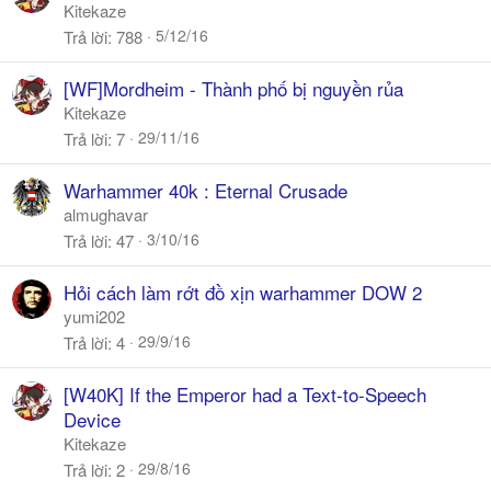
Kitekaze
5/12/16
Trả lời
788
[WF]Mordheim - Thành phố bị nguyền rủa
Kitekaze
29/11/16
Trả lời
7
Warhammer 40k : Eternal Crusade
almughavar
3/10/16
Trả lời
47
Hỏi cách làm rớt đồ xịn warhammer DOW 2
yumi202
29/9/16
Trả lời
4
[W40K] If the Emperor had a Text-to-Speech
Device
Kitekaze
29/8/16
Trả lời
2