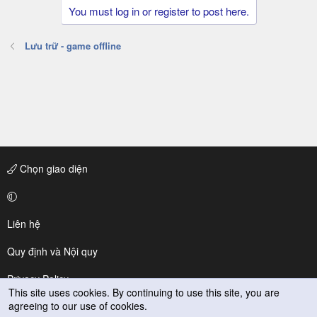
You must log in or register to post here.
Lưu trữ - game offline
Chọn giao diện
Liên hệ
Quy định và Nội quy
Privacy Policy
This site uses cookies. By continuing to use this site, you are
agreeing to our use of cookies.
Trợ giúp