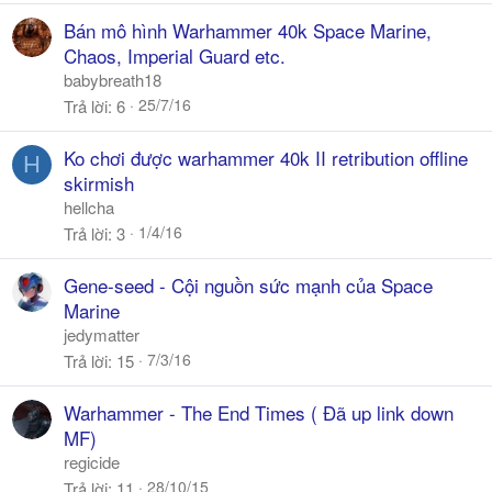
Bán mô hình Warhammer 40k Space Marine,
Chaos, Imperial Guard etc.
babybreath18
25/7/16
Trả lời
6
Ko chơi được warhammer 40k II retribution offline
H
skirmish
hellcha
1/4/16
Trả lời
3
Gene-seed - Cội nguồn sức mạnh của Space
Marine
jedymatter
7/3/16
Trả lời
15
Warhammer - The End Times ( Đã up link down
MF)
regicide
28/10/15
Trả lời
11