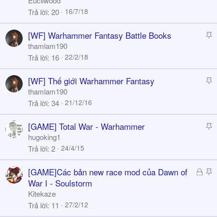
Eucliwood
c
16/7/18
Trả lời
20
k
y
S
[WF] Warhammer Fantasy Battle Books
t
thamlam190
i
22/2/18
Trả lời
16
c
k
S
[WF] Thế giới Warhammer Fantasy
y
t
thamlam190
i
21/12/16
Trả lời
34
c
k
S
[GAME] Total War - Warhammer
y
t
hugoking1
i
24/4/15
Trả lời
2
c
k
Đ
S
[GAME]Các bản new race mod của Dawn of
y
ã
t
War I - Soulstorm
k
i
Kitekaze
h
c
27/2/12
Trả lời
11
ó
k