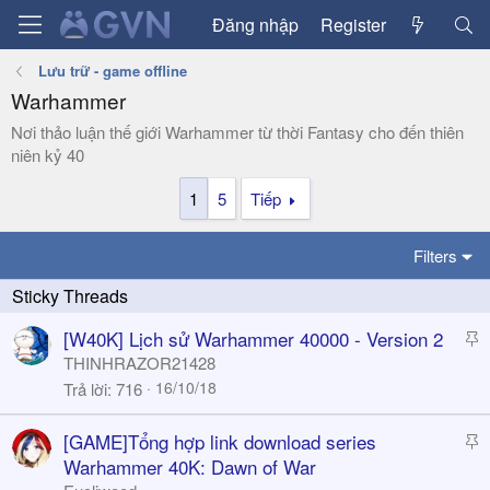
Đăng nhập
Register
Lưu trữ - game offline
Warhammer
Nơi thảo luận thế giới Warhammer từ thời Fantasy cho đến thiên
niên kỷ 40
1
5
Tiếp
Filters
S
[W40K] Lịch sử Warhammer 40000 - Version 2
t
THINHRAZOR21428
i
16/10/18
Trả lời
716
c
k
S
[GAME]Tổng hợp link download series
y
t
Warhammer 40K: Dawn of War
i