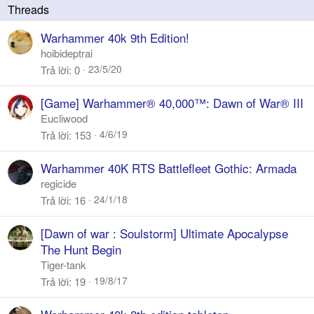
a
y
Warhammer 40k 9th Edition!
hoibideptrai
23/5/20
Trả lời
0
[Game] Warhammer® 40,000™: Dawn of War® III
Eucliwood
4/6/19
Trả lời
153
Warhammer 40K RTS Battlefleet Gothic: Armada
regicide
24/1/18
Trả lời
16
[Dawn of war : Soulstorm] Ultimate Apocalypse
The Hunt Begin
Tiger-tank
19/8/17
Trả lời
19