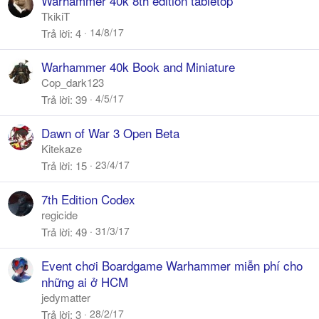
Warhammer 40k 8th edition tabletop
TkikiT
14/8/17
Trả lời
4
Warhammer 40k Book and Miniature
Cop_dark123
4/5/17
Trả lời
39
Dawn of War 3 Open Beta
Kitekaze
23/4/17
Trả lời
15
7th Edition Codex
regicide
31/3/17
Trả lời
49
Event chơi Boardgame Warhammer miễn phí cho
những ai ở HCM
jedymatter
28/2/17
Trả lời
3