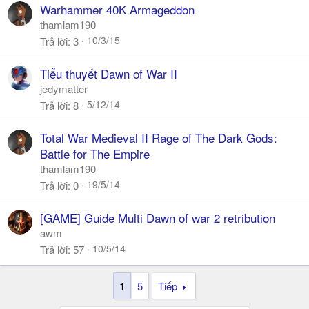
Warhammer 40K Armageddon
thamlam190
10/3/15
Trả lời
3
Tiểu thuyết Dawn of War II
jedymatter
5/12/14
Trả lời
8
Total War Medieval II Rage of The Dark Gods:
Battle for The Empire
thamlam190
19/5/14
Trả lời
0
[GAME] Guide Multi Dawn of war 2 retribution
awm
10/5/14
Trả lời
57
1
5
Tiếp