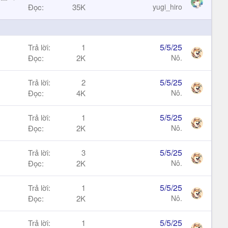
ó
k
ã
t
Đọc
35K
yugi_hiro
a
y
k
i
h
c
ó
k
5/5/25
Trả lời
1
a
y
Đọc
2K
Nô.
5/5/25
Trả lời
2
Đọc
4K
Nô.
5/5/25
Trả lời
1
Đọc
2K
Nô.
5/5/25
Trả lời
3
Đọc
2K
Nô.
5/5/25
Trả lời
1
Đọc
2K
Nô.
5/5/25
Trả lời
1