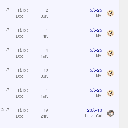
i
c
S
5/5/25
Trả lời
2
k
t
Đọc
33K
Nô.
y
i
c
S
5/5/25
Trả lời
1
k
t
Đọc
4K
Nô.
y
i
c
S
5/5/25
Trả lời
4
k
t
Đọc
19K
Nô.
y
i
c
S
5/5/25
Trả lời
10
k
t
Đọc
33K
Nô.
y
i
c
S
5/5/25
Trả lời
1
k
t
Đọc
19K
Nô.
y
i
c
Đ
S
23/6/13
Trả lời
19
k
ã
t
Đọc
24K
Little_Girl
y
k
i