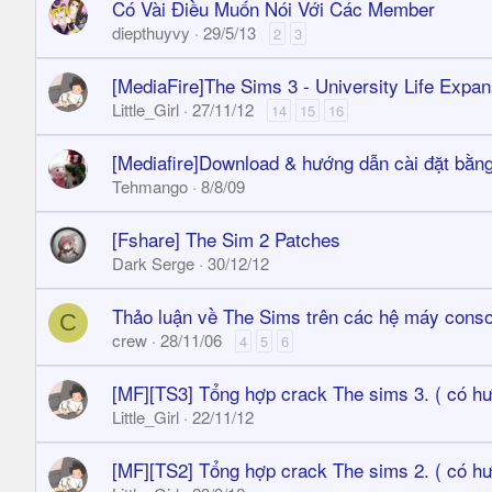
Có Vài Điều Muốn Nói Với Các Member
diepthuyvy
29/5/13
2
3
[MediaFire]The Sims 3 - University Life Expa
Little_Girl
27/11/12
14
15
16
[Mediafire]Download & hướng dẫn cài đặt bằn
Tehmango
8/8/09
[Fshare] The Sim 2 Patches
Dark Serge
30/12/12
Thảo luận về The Sims trên các hệ máy cons
C
crew
28/11/06
4
5
6
[MF][TS3] Tổng hợp crack The sims 3. ( có h
Little_Girl
22/11/12
[MF][TS2] Tổng hợp crack The sims 2. ( có h