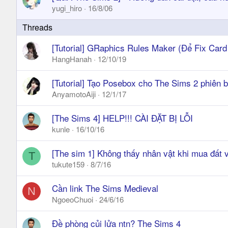
yugi_hiro
16/8/06
[Tutorial] GRaphics Rules Maker (Để Fix Ca
HangHanah
12/10/19
[Tutorial] Tạo Posebox cho The Sims 2 phiên bả
AnyamotoAiji
12/1/17
[The Sims 4] HELP!!! CÀI ĐẶT BỊ LỖI
kunle
16/10/16
[The sim 1] Không thấy nhân vật khi mua đất v
T
tukute159
8/7/16
Cần link The Sims Medieval
N
NgoeoChuoi
24/6/16
Đề phòng củi lửa ntn? The Sims 4