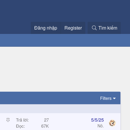
Đăng nhập
Register
Tìm kiếm
Filters
S
5/5/25
Trả lời
27
t
Đọc
67K
Nô.