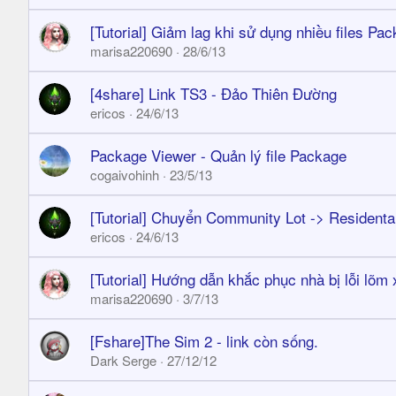
[Tutorial] Giảm lag khi sử dụng nhiều files Pa
marisa220690
28/6/13
[4share] Link TS3 - Đảo Thiên Đường
ericos
24/6/13
Package Viewer - Quản lý file Package
cogaivohinh
23/5/13
[Tutorial] Chuyển Community Lot -> Residenta
ericos
24/6/13
[Tutorial] Hướng dẫn khắc phục nhà bị lỗi lõm
marisa220690
3/7/13
[Fshare]The Sim 2 - link còn sống.
Dark Serge
27/12/12