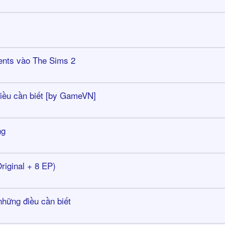
ents vào The Sims 2
iều cần biết [by GameVN]
ng
riginal + 8 EP)
hững điều cần biết