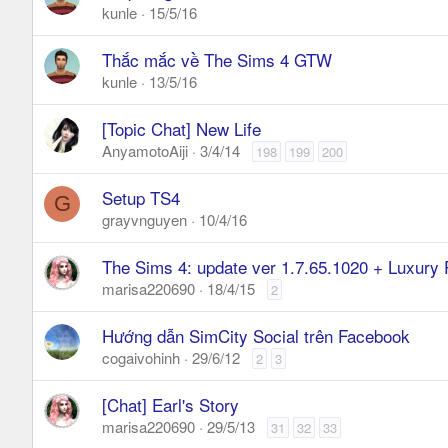
kunle
15/5/16
Thắc mắc về The Sims 4 GTW
kunle
13/5/16
[Topic Chat] New Life
AnyamotoAiji
3/4/14
198
199
200
Setup TS4
G
grayvnguyen
10/4/16
The Sims 4: update ver 1.7.65.1020 + Luxury 
marisa220690
18/4/15
2
Hướng dẫn SimCity Social trên Facebook
cogaivohinh
29/6/12
2
3
[Chat] Earl's Story
marisa220690
29/5/13
31
32
33