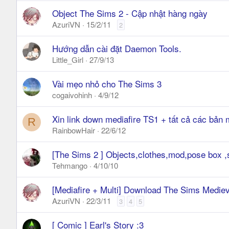
Object The Sims 2 - Cập nhật hàng ngày
AzuriVN
15/2/11
2
Hướng dẫn cài đặt Daemon Tools.
Little_Girl
27/9/13
Vài mẹo nhỏ cho The Sims 3
cogaivohinh
4/9/12
Xin link down mediafire TS1 + tất cả các bản
R
RainbowHair
22/6/12
[The Sims 2 ] Objects,clothes,mod,pose box 
Tehmango
4/10/10
[Mediafire + Multi] Download The Sims Medie
AzuriVN
22/3/11
3
4
5
[ Comic ] Earl's Story :3