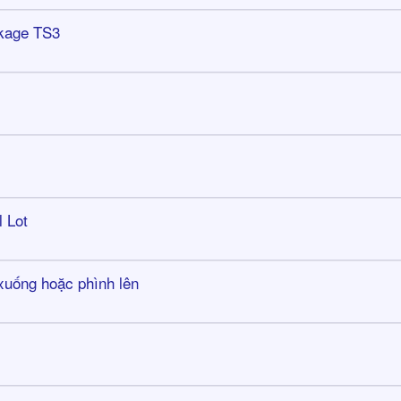
ckage TS3
l Lot
 xuống hoặc phình lên