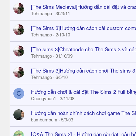
[The Sims Medieval]Hướng dẫn cài đặt và cra
Tehmango
30/3/11
[The Sims 3]Hướng dẫn cách cài custom cont
Tehmango
2/10/10
[The sims 3]Cheatcode cho The Sims 3 và cá
Tehmango
31/10/09
[The Sims 3]Hướng dẫn cách chơi The sims 3
Tehmango
6/5/10
Hướng dẫn chơi & cài đặt The Sims 2 Full bằng
C
Cuongvndn1
3/11/08
Hướng dẫn hoàn chỉnh cách chơi game The S
bumbumbum
5/9/03
[Q&A The Sims 2] - Hướng dẫn cài đặt, câu 