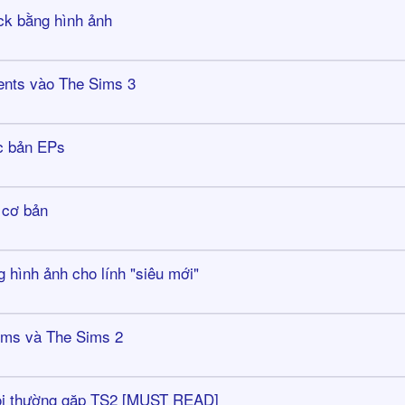
ck bằng hình ảnh
ents vào The Sims 3
c bản EPs
 cơ bản
 hình ảnh cho lính "siêu mới"
ims và The Sims 2
hỏi thường gặp TS2 [MUST READ]