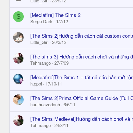
Little_Girl
23/9/12
[Mediafire] The Sims 2
S
Serge Dark
1/7/12
[The Sims 2]Hướng dẫn cách cài custom cont
Little_Girl
20/3/12
[The sims 3] Hướng dẫn cách chơi và những đ
Tehmango
27/7/09
[Mediafire]The Sims 1 + tất cả các bản mở rộ
h.pppl
17/10/11
[The Sims 2]Prima Official Game Guide (Full O
huuthucvodanh
6/6/11
[The Sims Medieval]Hướng dẫn cách chơi và n
Tehmango
24/3/11