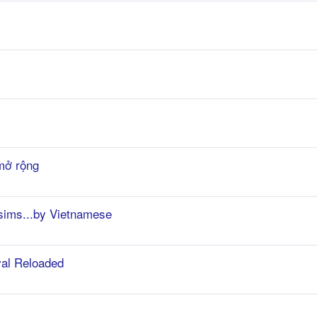
 mở rộng
,sims...by Vietnamese
val Reloaded