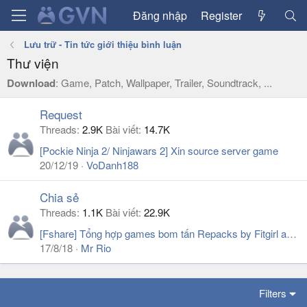
Đăng nhập
Register
Lưu trữ - Tin tức giới thiệu bình luận
Thư viện
Download
: Game, Patch, Wallpaper, Trailer, Soundtrack, ...
Request
Threads
2.9K
Bài viết
14.7K
[Pockie Ninja 2/ Ninjawars 2] Xin source server game
20/12/19
VoDanh188
Chia sẻ
Threads
1.1K
Bài viết
22.9K
[Fshare] Tổng hợp games bom tấn Repacks by Fitgirl and CorePack
17/8/18
Mr Rio
Filters