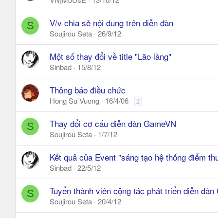
V/v chia sẻ nội dung trên diễn đàn
S
Soujirou Seta
26/9/12
Một số thay đổi về title "Lão làng"
Sinbad
15/8/12
Thông báo điều chức
Hong Su Vuong
16/4/06
2
Thay đổi cơ cấu diễn đàn GameVN
S
Soujirou Seta
1/7/12
Kết quả của Event "sáng tạo hệ thống điểm t
Sinbad
22/5/12
Tuyển thành viên cộng tác phát triển diễn đ
S
Soujirou Seta
20/4/12