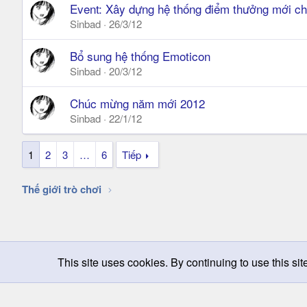
Event: Xây dựng hệ thống điểm thưởng mới 
Sinbad
26/3/12
Bổ sung hệ thống Emoticon
Sinbad
20/3/12
Chúc mừng năm mới 2012
Sinbad
22/1/12
1
2
3
…
6
Tiếp
Thế giới trò chơi
This site uses cookies. By continuing to use this sit
Chọn giao diện
Change width