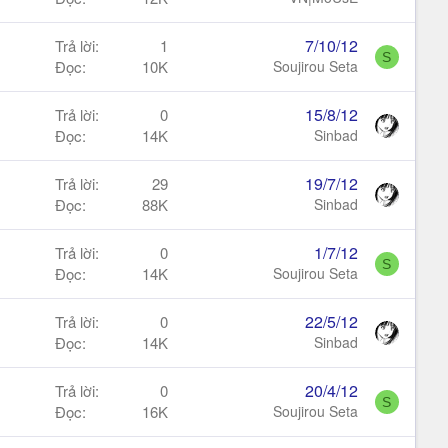
7/10/12
Trả lời
1
S
Đọc
10K
Soujirou Seta
15/8/12
Trả lời
0
Đọc
14K
Sinbad
19/7/12
Trả lời
29
Đọc
88K
Sinbad
1/7/12
Trả lời
0
S
Đọc
14K
Soujirou Seta
22/5/12
Trả lời
0
Đọc
14K
Sinbad
20/4/12
Trả lời
0
S
Đọc
16K
Soujirou Seta