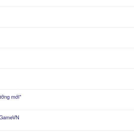
hưởng mới"
àn GameVN