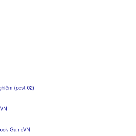
ghiệm (post 02)
eVN
cebook GameVN