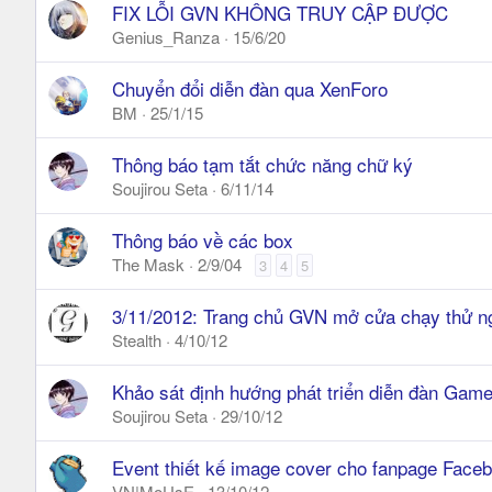
FIX LỖI GVN KHÔNG TRUY CẬP ĐƯỢC
Genius_Ranza
15/6/20
Chuyển đổi diễn đàn qua XenForo
BM
25/1/15
Thông báo tạm tắt chức năng chữ ký
Soujirou Seta
6/11/14
Thông báo về các box
The Mask
2/9/04
3
4
5
3/11/2012: Trang chủ GVN mở cửa chạy thử n
Stealth
4/10/12
Khảo sát định hướng phát triển diễn đàn Gam
Soujirou Seta
29/10/12
Event thiết kế image cover cho fanpage Fa
VN|MoUsE
13/10/12