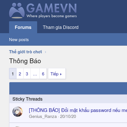
Forums
Tham gia Discord
New posts
Thế giới trò chơi
Thông Báo
1
2
3
…
6
Tiếp
[THÔNG BÁO] Đổi mật khẩu password nếu mem
Genius_Ranza
20/10/20