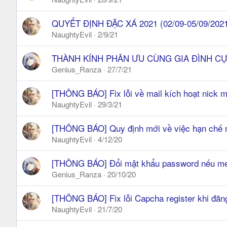
QUYẾT ĐỊNH ĐẶC XÁ 2021 (02/09-05/09/202
NaughtyEvil
2/9/21
THÀNH KÍNH PHÂN ƯU CÙNG GIA ĐÌNH C
Genius_Ranza
27/7/21
[THÔNG BÁO] Fix lỗi về mail kích hoạt nick 
NaughtyEvil
29/3/21
[THÔNG BÁO] Quy định mới về việc hạn chế m
NaughtyEvil
4/12/20
[THÔNG BÁO] Đổi mật khẩu password nếu mem
Genius_Ranza
20/10/20
[THÔNG BÁO] Fix lỗi Capcha register khi đăn
NaughtyEvil
21/7/20