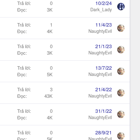
10/2/24
Trả lời
0
Đọc
3K
Dark_Lady
11/4/23
Trả lời
1
Đọc
4K
NaughtyEvil
21/1/23
Trả lời
0
Đọc
3K
NaughtyEvil
13/7/22
Trả lời
0
Đọc
5K
NaughtyEvil
21/4/22
Trả lời
3
Đọc
43K
NaughtyEvil
31/1/22
Trả lời
0
Đọc
4K
NaughtyEvil
28/9/21
Trả lời
0
Đọc
5K
NaughtyEvil