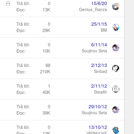
Đ
15/6/20
Trả lời
0
ã
Đọc
13K
Genius_Ranza
k
h
25/1/15
Trả lời
0
ó
Đọc
29K
BM
a
6/11/14
Trả lời
0
Đọc
10K
Soujirou Seta
2/12/13
Trả lời
88
Đọc
210K
Sinbad
2/11/12
Trả lời
1
Đọc
40K
Stealth
29/10/12
Trả lời
0
Đọc
39K
Soujirou Seta
13/10/12
Trả lời
0
Đọc
12K
VN|MoUsE