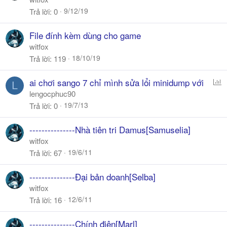
9/12/19
Trả lời
0
File đính kèm dùng cho game
witfox
18/10/19
Trả lời
119
P
ai chơi sango 7 chỉ mình sửa lổi minidump với
L
o
lengocphuc90
l
19/7/13
Trả lời
0
l
---------------Nhà tiên tri Damus[Samuselia]
witfox
19/6/11
Trả lời
67
---------------Đại bản doanh[Selba]
witfox
12/6/11
Trả lời
16
---------------Chính điện[Marl]