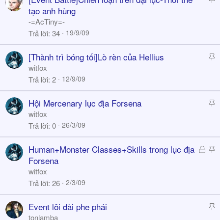
y
t
tạo anh hùng
i
-=AcTiny=-
c
19/9/09
Trả lời
34
k
y
S
[Thành trì bóng tối]Lò rèn của Hellius
t
witfox
i
12/9/09
Trả lời
2
c
k
S
Hội Mercenary lục địa Forsena
y
t
witfox
i
26/3/09
Trả lời
0
c
k
Đ
S
Human+Monster Classes+Skills trong lục địa
y
ã
t
Forsena
k
i
witfox
h
c
2/3/09
Trả lời
26
ó
k
a
y
S
Event lôi đài phe phái
t
tonlamba