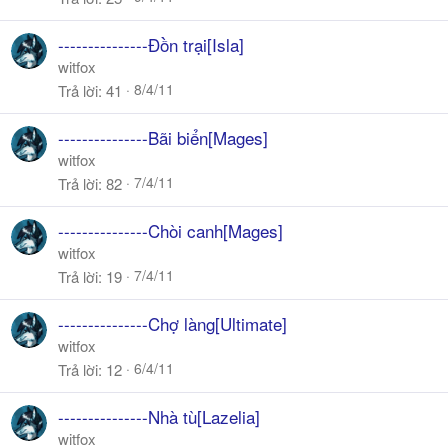
---------------Đồn trại[Isla]
witfox
8/4/11
Trả lời
41
---------------Bãi biển[Mages]
witfox
7/4/11
Trả lời
82
---------------Chòi canh[Mages]
witfox
7/4/11
Trả lời
19
---------------Chợ làng[Ultimate]
witfox
6/4/11
Trả lời
12
---------------Nhà tù[Lazelia]
witfox