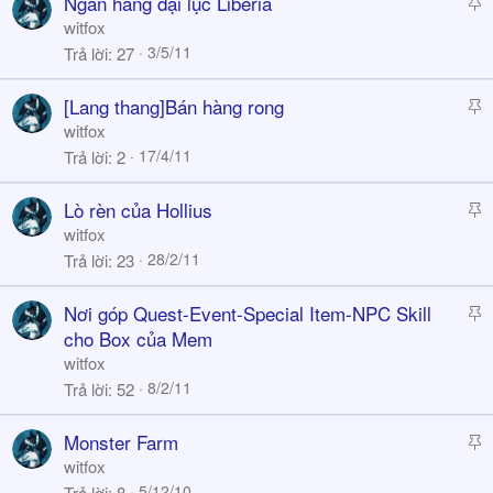
S
Ngân hàng đại lục Liberia
y
t
witfox
i
3/5/11
Trả lời
27
c
k
S
[Lang thang]Bán hàng rong
y
t
witfox
i
17/4/11
Trả lời
2
c
k
S
Lò rèn của Hollius
y
t
witfox
i
28/2/11
Trả lời
23
c
k
S
Nơi góp Quest-Event-Special Item-NPC Skill
y
t
cho Box của Mem
i
witfox
c
8/2/11
Trả lời
52
k
y
S
Monster Farm
t
witfox
i
5/12/10
Trả lời
8