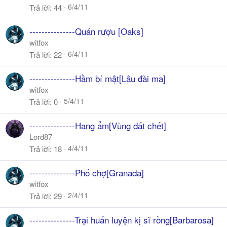
6/4/11
Trả lời
44
---------------Quán rượu [Oaks]
witfox
6/4/11
Trả lời
22
---------------Hầm bí mật[Lâu đài ma]
witfox
5/4/11
Trả lời
0
---------------Hang ẩm[Vùng đất chết]
Lord87
4/4/11
Trả lời
18
---------------Phố chợ[Granada]
witfox
2/4/11
Trả lời
29
---------------Trại huấn luyện kị sĩ rồng[Barbarosa]