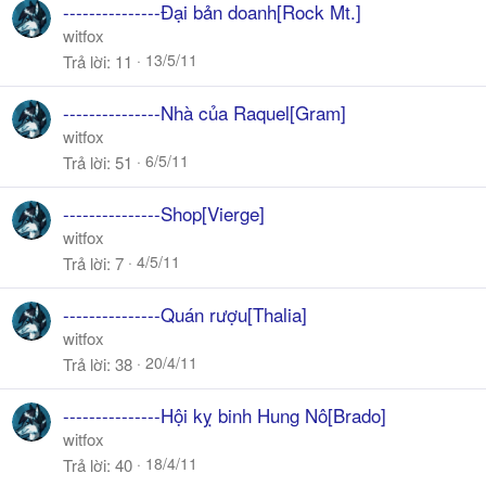
---------------Đại bản doanh[Rock Mt.]
witfox
13/5/11
Trả lời
11
---------------Nhà của Raquel[Gram]
witfox
6/5/11
Trả lời
51
---------------Shop[Vierge]
witfox
4/5/11
Trả lời
7
---------------Quán rượu[Thalia]
witfox
20/4/11
Trả lời
38
---------------Hội kỵ binh Hung Nô[Brado]
witfox
18/4/11
Trả lời
40