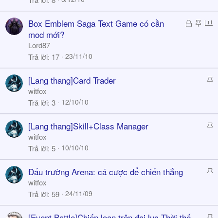
c
k
Đ
S
P
Box Emblem Saga Text Game có cần
y
ã
t
o
mod mới?
k
i
l
Lord87
h
c
l
23/11/10
Trả lời
17
ó
k
a
y
S
[Lang thang]Card Trader
t
witfox
i
12/10/10
Trả lời
3
c
k
S
[Lang thang]Skill+Class Manager
y
t
witfox
i
10/10/10
Trả lời
5
c
k
S
Đấu trường Arena: cá cược để chiến thắng
y
t
witfox
i
24/11/09
Trả lời
59
c
k
S
[Event Battle]Chiến loạn trên đại lục-Thời thế