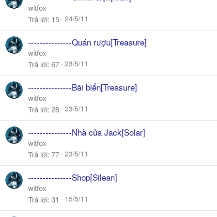
witfox
24/5/11
Trả lời
15
---------------Quán rượu[Treasure]
witfox
23/5/11
Trả lời
67
---------------Bãi biển[Treasure]
witfox
23/5/11
Trả lời
28
---------------Nhà của Jack[Solar]
witfox
23/5/11
Trả lời
77
---------------Shop[Silean]
witfox
15/5/11
Trả lời
31