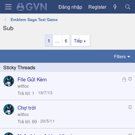
Đăng nhập
Register
Emblem Saga Text Game
Sub
1
…
6
Tiếp
Filters
Đ
S
File Gửi Kèm
ã
t
witfox
k
i
19/7/13
Trả lời
1
h
c
ó
k
S
Chợ trời
a
y
t
witfox
i
20/5/11
Trả lời
69
c
k