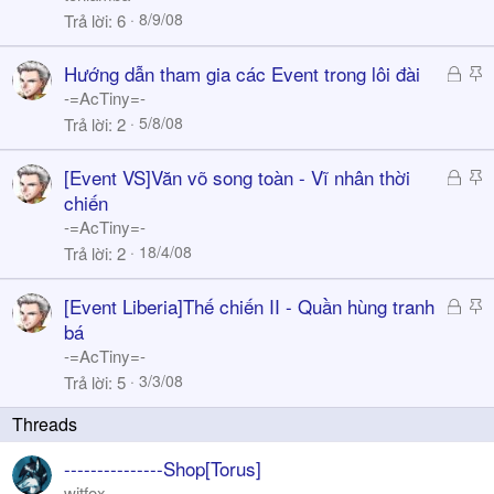
i
8/9/08
Trả lời
6
c
k
Đ
S
Hướng dẫn tham gia các Event trong lôi đài
y
ã
t
-=AcTiny=-
k
i
5/8/08
Trả lời
2
h
c
ó
k
Đ
S
[Event VS]Văn võ song toàn - Vĩ nhân thời
a
y
ã
t
chiến
k
i
-=AcTiny=-
h
c
18/4/08
Trả lời
2
ó
k
a
y
Đ
S
[Event Liberia]Thế chiến II - Quần hùng tranh
ã
t
bá
k
i
-=AcTiny=-
h
c
3/3/08
Trả lời
5
ó
k
a
y
---------------Shop[Torus]
witfox