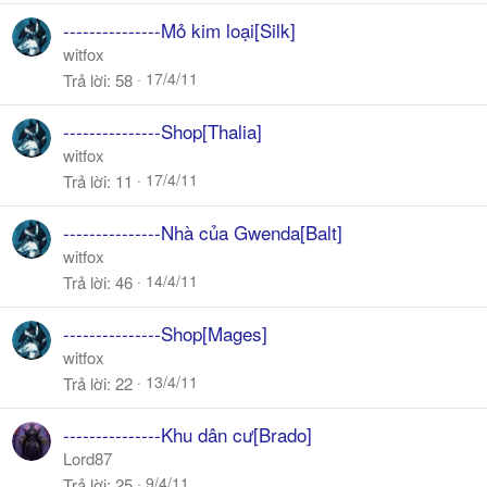
---------------Mỏ kim loại[Silk]
witfox
17/4/11
Trả lời
58
---------------Shop[Thalia]
witfox
17/4/11
Trả lời
11
---------------Nhà của Gwenda[Balt]
witfox
14/4/11
Trả lời
46
---------------Shop[Mages]
witfox
13/4/11
Trả lời
22
---------------Khu dân cư[Brado]
Lord87
9/4/11
Trả lời
25