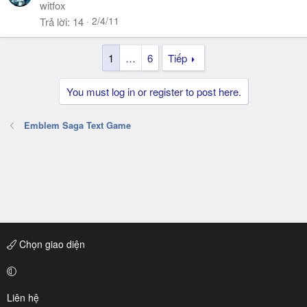
witfox
2/4/11
Trả lời
14
1
…
6
Tiếp
You must log in or register to post here.
Emblem Saga Text Game
Chọn giao diện
Liên hệ