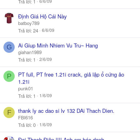
6/6/09
Trả lời
1
Định Giá Hộ Cái Này
batboy789
6/6/09
Trả lời
24
Ai Giup Minh Nhiem Vu Tru~ Hang
G
giahan1989
2/6/09
Trả lời
1
PT full, PT free 1.21i crack, giả lập ổ cứng ảo
P
1.21i
punk01
1/6/09
Trả lời
1
thank ly ac dao si lv 132 DAi Thach Dien.
F
FBI616
1/6/09
Trả lời
0
Đại Thạch Điện !!!! Anh em báo danh