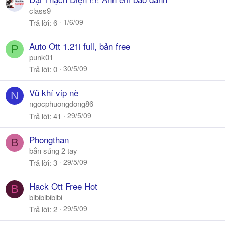
class9
1/6/09
Trả lời
6
Auto Ott 1.21i full, bản free
P
punk01
30/5/09
Trả lời
0
Vũ khí vip nè
N
ngocphuongdong86
29/5/09
Trả lời
41
Phongthan
B
bắn súng 2 tay
29/5/09
Trả lời
3
Hack Ott Free Hot
B
bibibibibibi
29/5/09
Trả lời
2