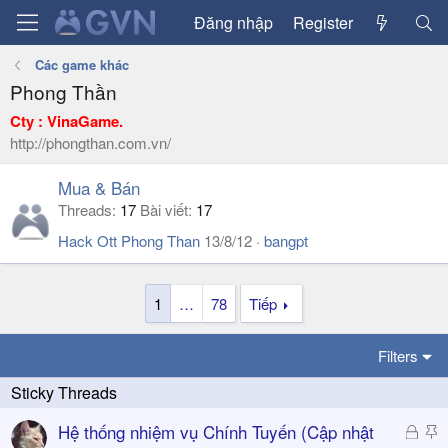
Đăng nhập
Register
Các game khác
Phong Thần
Cty : VinaGame.
http://phongthan.com.vn/
Mua & Bán
Threads
17
Bài viết
17
Hack Ott Phong Than
13/8/12
bangpt
1
…
78
Tiếp
Filters
Đ
S
Hệ thống nhiệm vụ Chính Tuyến (Cập nhật