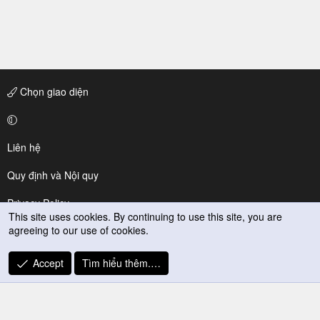
Chọn giao diện
Liên hệ
Quy định và Nội quy
Privacy Policy
This site uses cookies. By continuing to use this site, you are
agreeing to our use of cookies.
Trợ giúp
R
Accept
Tìm hiểu thêm.…
S
S