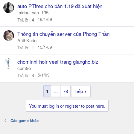
auto PTfree cho bản 1.19 đã xuất hiện
midou_ban_135
16/1/09
Trả lời
4
Thông tin chuyển server của Phong Thần
ArithKudo
15/1/09
Trả lời
1
chominhf hoir veef trang giangho.biz
com9o
5/1/09
Trả lời
4
1
…
78
Tiếp
You must log in or register to post here.
Các game khác