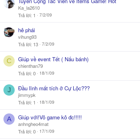
Tuyển Cộng Tác Viên về Items Game! Hot
Ka_la2610
7/2/09
Trả lời
1
hê phái
vihung93
7/2/09
Trả lời
13
Giúp về event Tết ( Nấu bánh)
C
chienthan79
18/1/09
Trả lời
0
Đầu lĩnh mất tích ở Cự Lộc???
J
jimmypk
18/1/09
Trả lời
1
Giúp với!Vô game kô đc!!!!!
A
anhngheo4mat
17/1/09
Trả lời
0