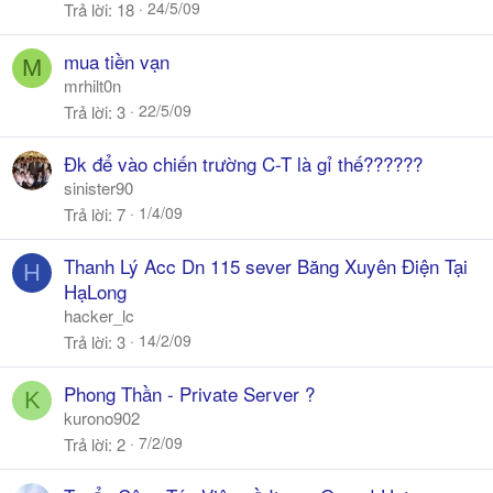
24/5/09
Trả lời
18
mua tiền vạn
M
mrhilt0n
22/5/09
Trả lời
3
Đk để vào chiến trường C-T là gỉ thế??????
sinister90
1/4/09
Trả lời
7
Thanh Lý Acc Dn 115 sever Băng Xuyên Điện Tại
H
HạLong
hacker_lc
14/2/09
Trả lời
3
Phong Thần - Private Server ?
K
kurono902
7/2/09
Trả lời
2