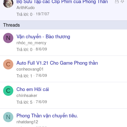
Đ
S
Bộ Sưu Tập các Clip Phim của Phong Thần
ã
t
ArithKudo
k
i
19/7/07
Trả lời
0
h
c
ó
k
a
y
Vận chuyển - Bào thương
N
nhóc_no_mercy
8/6/09
Trả lời
0
Auto Full V1.21 Cho Game Phong thần
C
conheovang01
7/6/09
Trả lời
1
Cho em Hỏi cái
C
chínhsaker
7/6/09
Trả lời
5
Phong Thần vận chuyển tiêu.
N
nhatdang12