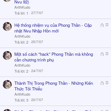
ã
t
Nvu 92)
k
i
ArithKudo
h
c
27/7/07
Trả lời
1
ó
k
a
y
Đ
S
Hệ thống nhiệm vụ của Phong Thần - Cập
ã
t
nhật Nvu Nhập Hồn mới
k
i
ArithKudo
h
c
25/7/07
Trả lời
2
ó
k
a
y
Đ
S
Một số cách "hack" Phong Thần mà không
ã
t
cần chương trình phụ
k
i
ArithKudo
h
c
24/7/07
Trả lời
2
ó
k
a
y
Đ
S
Thành Thị Trong Phong Thần - Những Kiến
ã
t
Thức Tối Thiểu
k
i
ArithKudo
h
c
20/7/07
Trả lời
3
ó
k
a
y