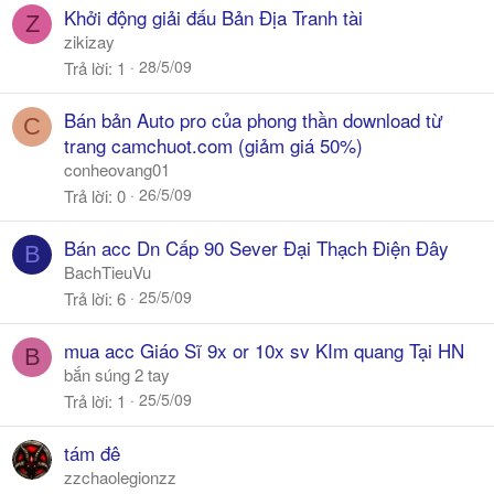
Khởi động giải đấu Bản Địa Tranh tài
Z
zikizay
28/5/09
Trả lời
1
Bán bản Auto pro của phong thần download từ
C
trang camchuot.com (giảm giá 50%)
conheovang01
26/5/09
Trả lời
0
Bán acc Dn Cấp 90 Sever Đại Thạch Điện Đây
B
BachTieuVu
25/5/09
Trả lời
6
mua acc Giáo Sĩ 9x or 10x sv KIm quang Tại HN
B
bắn súng 2 tay
25/5/09
Trả lời
1
tám đê
zzchaolegionzz