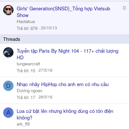
k
S
Girls' Generation(SNSD)_Tổng hợp Vietsub
y
t
Show
i
Haotakua
c
20/10/13
Trả lời
879
k
y
Tuyển tập Paris By Night 104 - 117+ chất lượng
HD
tungwarcraft
27/5/18
Trả lời
15
Nhạc nhảy HipHop cho anh em có nhu cầu
D
Dương ngoan
28/5/16
Trả lời
17
Loa cứ bật lên nhưng không dùng có tốn điện
A
không?
ark_ff9