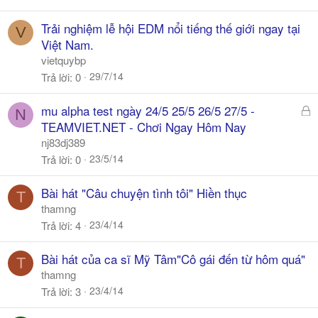
Trải nghiệm lễ hội EDM nổi tiếng thế giới ngay tại
V
Việt Nam.
vietquybp
29/7/14
Trả lời
0
Đ
mu alpha test ngày 24/5 25/5 26/5 27/5 -
N
ã
TEAMVIET.NET - Chơi Ngay Hôm Nay
k
nj83dj389
h
23/5/14
Trả lời
0
ó
a
Bài hát "Câu chuyện tình tôi" Hiền thục
T
thamng
23/4/14
Trả lời
4
Bài hát của ca sĩ Mỹ Tâm"Cô gái đến từ hôm quá"
T
thamng
23/4/14
Trả lời
3