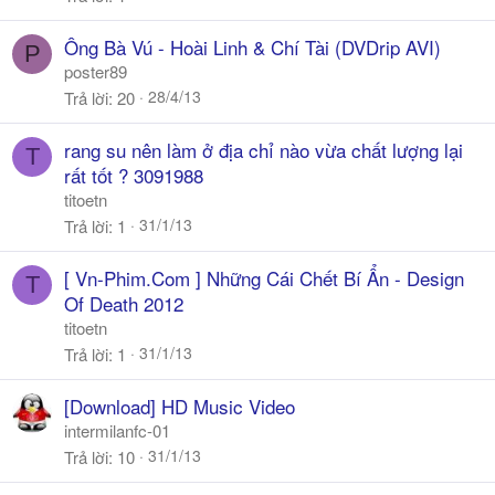
Ông Bà Vú - Hoài Linh & Chí Tài (DVDrip AVI)
P
poster89
28/4/13
Trả lời
20
rang su nên làm ở địa chỉ nào vừa chất lượng lại
T
rất tốt ? 3091988
titoetn
31/1/13
Trả lời
1
[ Vn-Phim.Com ] Những Cái Chết Bí Ẩn - Design
T
Of Death 2012
titoetn
31/1/13
Trả lời
1
[Download] HD Music Video
intermilanfc-01
31/1/13
Trả lời
10