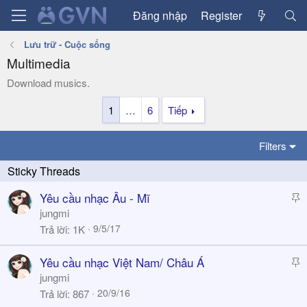
Đăng nhập
Register
Lưu trữ - Cuộc sống
Multimedia
Download musics.
1
…
6
Tiếp
Filters
S
Yêu cầu nhạc Âu - Mĩ
t
jungmi
i
9/5/17
Trả lời
1K
c
k
S
Yêu cầu nhạc Việt Nam/ Châu Á
y
t
jungmi
i
20/9/16
Trả lời
867
c