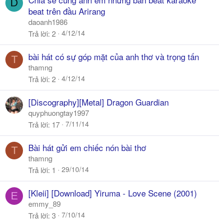
D
beat trên đầu Arirang
daoanh1986
4/12/14
Trả lời
2
bài hát có sự góp mặt của anh thơ và trọng tấn
T
thamng
4/12/14
Trả lời
2
[Discography][Metal] Dragon Guardian
quyphuongtay1997
7/11/14
Trả lời
17
Bài hát gửi em chiếc nón bài thơ
T
thamng
29/10/14
Trả lời
1
[Kleii] [Download] Yiruma - Love Scene (2001)
E
emmy_89
7/10/14
Trả lời
3