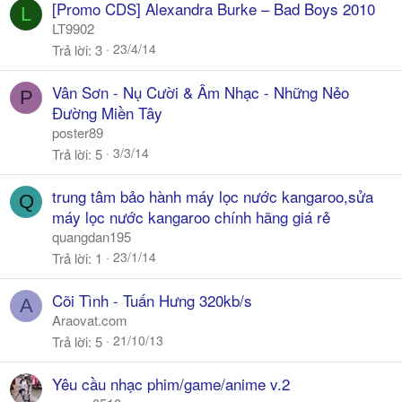
[Promo CDS] Alexandra Burke – Bad Boys 2010
L
LT9902
23/4/14
Trả lời
3
Vân Sơn - Nụ Cười & Âm Nhạc - Những Nẻo
P
Đường Miền Tây
poster89
3/3/14
Trả lời
5
trung tâm bảo hành máy lọc nước kangaroo,sửa
Q
máy lọc nước kangaroo chính hãng giá rẻ
quangdan195
23/1/14
Trả lời
1
Cõi Tình - Tuấn Hưng 320kb/s
A
Araovat.com
21/10/13
Trả lời
5
Yêu cầu nhạc phim/game/anime v.2