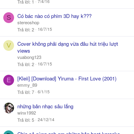
7/4/16
Trả lời
1
Có bác nào có phim 3D hay k???
S
stereoshop
16/7/15
Trả lời
2
Cover không phải dạng vừa đâu hút triệu lượt
V
views
vuabong123
16/7/15
Trả lời
2
[Kleii] [Download] Yiruma - First Love (2001)
E
emmy_89
6/1/15
Trả lời
7
những bản nhạc sâu lắng
winx1992
24/12/14
Trả lời
5
Chia sẻ cùng anh em những bản beat karaoke