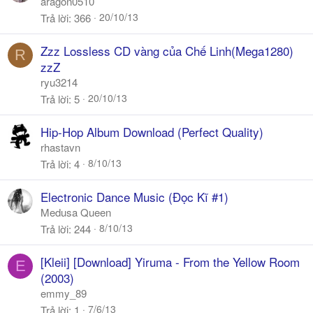
aragon0510
20/10/13
Trả lời
366
Zzz Lossless CD vàng của Chế Linh(Mega1280)
R
zzZ
ryu3214
20/10/13
Trả lời
5
Hip-Hop Album Download (Perfect Quality)
rhastavn
8/10/13
Trả lời
4
Electronic Dance Music (Đọc Kĩ #1)
Medusa Queen
8/10/13
Trả lời
244
[Kleii] [Download] Yiruma - From the Yellow Room
E
(2003)
emmy_89
7/6/13
Trả lời
1