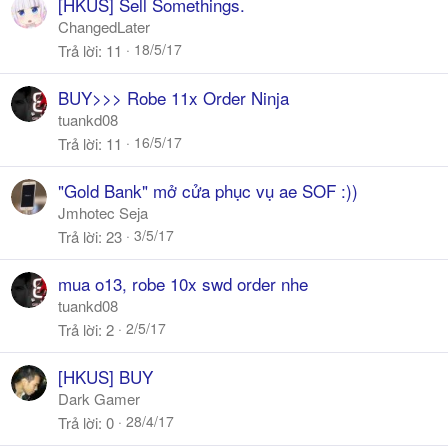
[HKUS] Sell Somethings.
ChangedLater
18/5/17
Trả lời
11
BUY>>> Robe 11x Order Ninja
tuankd08
16/5/17
Trả lời
11
"Gold Bank" mở cửa phục vụ ae SOF :))
Jmhotec Seja
3/5/17
Trả lời
23
mua o13, robe 10x swd order nhe
tuankd08
2/5/17
Trả lời
2
[HKUS] BUY
Dark Gamer
28/4/17
Trả lời
0