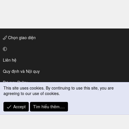
Chọn giao diện
Liên hệ
Quy định và Nội quy
Privacy Policy
This site uses cookies. By continuing to use this site, you are
agreeing to our use of cookies.
Trợ giúp
R
Accept
Tìm hiểu thêm.…
S
S