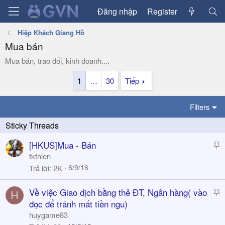
Đăng nhập
Register
Hiệp Khách Giang Hồ
Mua bán
Mua bán, trao đổi, kinh doanh....
1
…
30
Tiếp
Filters
S
[HKUS]Mua - Bán
t
tkthien
i
6/9/16
Trả lời
2K
c
k
S
Về việc Giao dịch bằng thẻ ĐT, Ngân hàng( vào
H
y
t
đọc để tránh mất tiền ngu)
i
huygame83
c