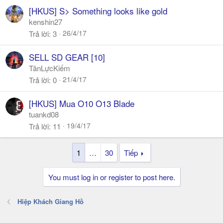
[HKUS] S> Something looks like gold
kenshin27
26/4/17
Trả lời
3
SELL SD GEAR [10]
TânLựcKiếm
21/4/17
Trả lời
0
[HKUS] Mua O10 O13 Blade
tuankd08
19/4/17
Trả lời
11
1
…
30
Tiếp
You must log in or register to post here.
Hiệp Khách Giang Hồ