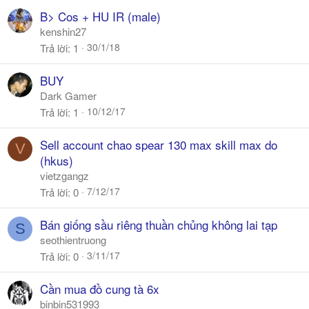
B> Cos + HU IR (male)
kenshin27
30/1/18
Trả lời
1
BUY
Dark Gamer
10/12/17
Trả lời
1
Sell account chao spear 130 max skill max do
V
(hkus)
vietzgangz
7/12/17
Trả lời
0
Bán giống sầu riêng thuần chủng không lai tạp
S
seothientruong
3/11/17
Trả lời
0
Cần mua đồ cung tà 6x
binbin531993