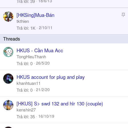
18/6/13
Trả lời
39
k
y
S
[HKSing]Mua-Bán
t
tkthien
i
2/10/11
Trả lời
1K
c
k
y
HKUS - Cần Mua Acc
TongHieuThanh
26/5/20
Trả lời
0
HKUS account for plug and play
khanhtuan11
21/2/20
Trả lời
0
[HKUS] S> swd 132 and hlr 130 (couple)
kenshin27
16/10/19
Trả lời
35