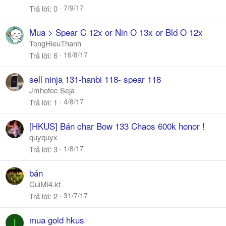
7/9/17
Trả lời
0
Mua > Spear C 12x or Nin O 13x or Bld O 12x
TongHieuThanh
16/8/17
Trả lời
6
sell ninja 131-hanbi 118- spear 118
Jmhotec Seja
4/8/17
Trả lời
1
[HKUS] Bán char Bow 133 Chaos 600k honor !
quyquyx
1/8/17
Trả lời
3
bán
CuiMi4.kt
31/7/17
Trả lời
2
mua gold hkus
I