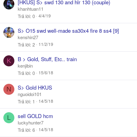
[HKUS] S> swd 130 and hlr 130 (couple)
khanhtuan11
4/4/19
Trả lời
0
S> O15 swd well-made sa30x4 fire 8 ss4 [9]
kenshin27
11/2/19
Trả lời
2
B > Gold, Stuff, Etc.. train
K
kenjibin
15/6/18
Trả lời
0
S> Gold HKUS
N
nguoidoi101
14/5/18
Trả lời
1
sell GOLD hcm
L
luckyhunter7
14/5/18
Trả lời
6