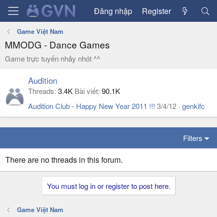
Đăng nhập
Register
Game Việt Nam
MMODG - Dance Games
Game trực tuyến nhảy nhót ^^
Audition
Threads
3.4K
Bài viết
90.1K
Audition Club - Happy New Year 2011 !!!
3/4/12
genkifc
Filters
There are no threads in this forum.
You must log in or register to post here.
Game Việt Nam