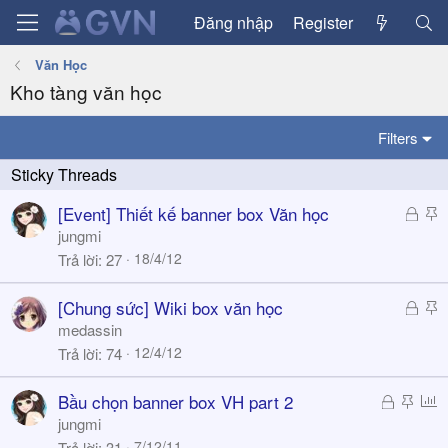
Đăng nhập
Register
Văn Học
Kho tàng văn học
Filters
Đ
S
[Event] Thiết kế banner box Văn học
ã
t
jungmi
k
i
18/4/12
Trả lời
27
h
c
ó
k
Đ
S
[Chung sức] Wiki box văn học
a
y
ã
t
medassin
k
i
12/4/12
Trả lời
74
h
c
ó
k
Đ
S
P
Bầu chọn banner box VH part 2
a
y
ã
t
o
jungmi
k
i
l
7/12/11
Trả lời
31