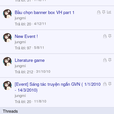
h
c
l
ó
k
Đ
S
P
Bầu chọn banner box VH part 1
a
y
ã
t
o
jungmi
k
i
l
4/12/11
Trả lời
20
h
c
l
ó
k
Đ
S
New Event !
a
y
ã
t
jungmi
k
i
5/8/11
Trả lời
97
h
c
ó
k
Đ
S
Literature game
a
y
ã
t
jungmi
k
i
31/10/10
Trả lời
212
h
c
ó
k
Đ
S
[Event] Sáng tác truyện ngắn GVN ( 1/1/2010
a
y
ã
t
- 14/3/2010)
k
i
jungmi
h
c
11/8/10
Trả lời
20
ó
k
a
y