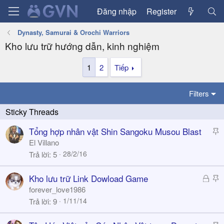
Đăng nhập
Register
Dynasty, Samurai & Orochi Warriors
Kho lưu trữ hướng dẫn, kinh nghiệm
1
2
Tiếp
Filters
S
Tổng hợp nhân vật Shin Sangoku Musou Blast
t
El Villano
i
28/2/16
Trả lời
5
c
k
Đ
S
Kho lưu trữ Link Dowload Game
y
ã
t
forever_love1986
k
i
1/11/14
Trả lời
9
h
c
ó
k