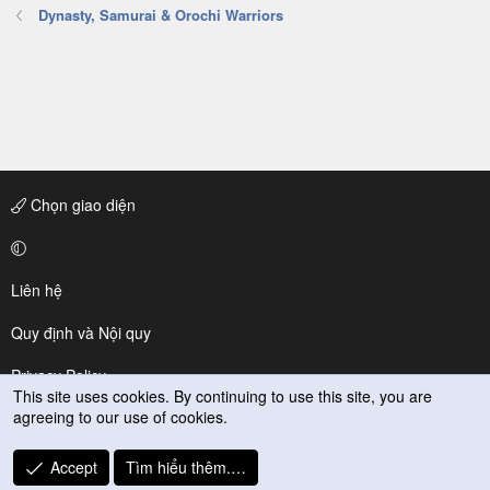
Dynasty, Samurai & Orochi Warriors
Chọn giao diện
Liên hệ
Quy định và Nội quy
Privacy Policy
This site uses cookies. By continuing to use this site, you are
agreeing to our use of cookies.
Trợ giúp
R
Accept
Tìm hiểu thêm.…
S