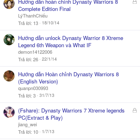
Đ
Hướng dẫn hoàn chỉnh Dynasty Warriors 8
ã
Complete Edition Final
k
LýThanhChiếu
h
18/10/14
Trả lời
13
ó
a
Hướng dẫn unlock Dynasty Warrior 8 Xtreme
Legend 6th Weapon và What IF
demon14122006
22/1/14
Trả lời
26
Hướng dẫn Hoàn chỉnh Dynasty Warriors 8
(English Version)
quanpn030993
31/7/13
Trả lời
3
Đ
(Fshare): Dynasty Warriors 7 Xtreme legends
ã
PC(Extract & Play)
k
jiang_wei
h
1/7/13
Trả lời
10
ó