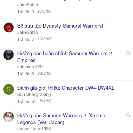
k
JakeSatan
h
27/3/08
Trả lời
0
ó
a
Bộ sưu tập Dynasty-Samurai Warriors!
JakeSatan
16/3/08
Trả lời
7
Đ
Hướng dẫn hoàn chỉnh Samurai Warriors 2
ã
Empires
k
anhminh1987
h
23/2/08
Trả lời
6
ó
a
Đánh giá-giới thiệu: Character DW4-DW4XL
S
Sun Shang Xiang
8/1/08
Trả lời
67
Đ
Hướng dẫn Samurai Warriors 2: Xtreme
ã
Legends (Ver. Japan)
k
forever_love1986