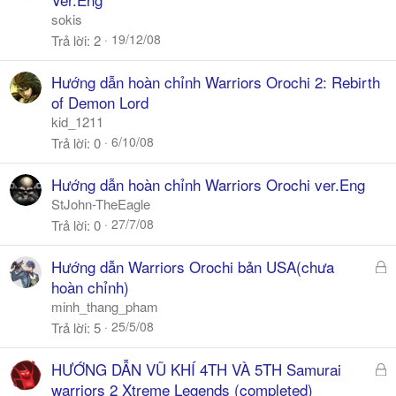
sokis
19/12/08
Trả lời
2
Hướng dẫn hoàn chỉnh Warriors Orochi 2: Rebirth
of Demon Lord
kid_1211
6/10/08
Trả lời
0
Hướng dẫn hoàn chỉnh Warriors Orochi ver.Eng
StJohn-TheEagle
27/7/08
Trả lời
0
Đ
Hướng dẫn Warriors Orochi bản USA(chưa
ã
hoàn chỉnh)
k
minh_thang_pham
h
25/5/08
Trả lời
5
ó
a
Đ
HƯỚNG DẪN VŨ KHÍ 4TH VÀ 5TH Samurai
ã
warriors 2 Xtreme Legends (completed)