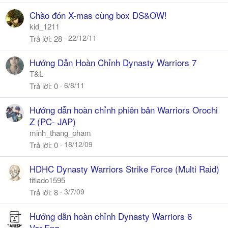
Chào đón X-mas cùng box DS&OW!
kid_1211
22/12/11
Trả lời
28
Hướng Dẫn Hoàn Chỉnh Dynasty Warriors 7
T&L
6/8/11
Trả lời
0
Hướng dẫn hoàn chỉnh phiên bản Warriors Orochi
Z (PC- JAP)
minh_thang_pham
18/12/09
Trả lời
0
HDHC Dynasty Warriors Strike Force (Multi Raid)
titlado1595
3/7/09
Trả lời
8
Hướng dẫn hoàn chỉnh Dynasty Warriors 6
Ver.Eng