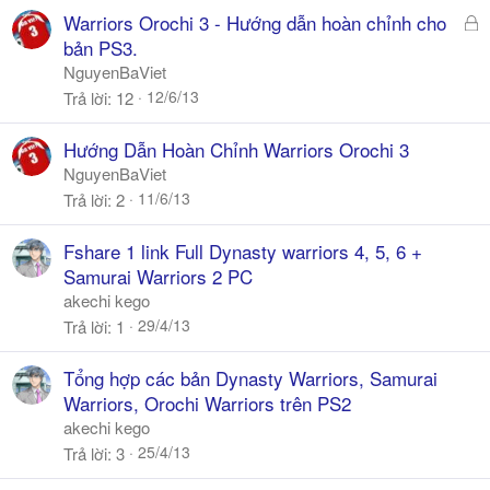
a
Đ
Warriors Orochi 3 - Hướng dẫn hoàn chỉnh cho
ã
bản PS3.
k
NguyenBaViet
h
12/6/13
Trả lời
12
ó
a
Hướng Dẫn Hoàn Chỉnh Warriors Orochi 3
NguyenBaViet
11/6/13
Trả lời
2
Fshare 1 link Full Dynasty warriors 4, 5, 6 +
Samurai Warriors 2 PC
akechi kego
29/4/13
Trả lời
1
Tổng hợp các bản Dynasty Warriors, Samurai
Warriors, Orochi Warriors trên PS2
akechi kego
25/4/13
Trả lời
3