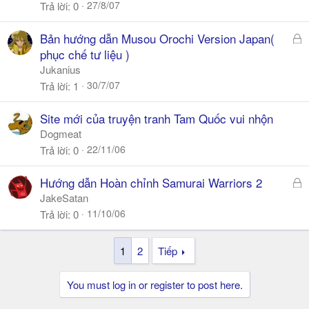
h
27/8/07
Trả lời
0
ó
a
Đ
Bản hướng dẫn Musou Orochi Version Japan(
ã
phục chế tư liệu )
k
Jukanius
h
30/7/07
Trả lời
1
ó
a
Site mới của truyện tranh Tam Quốc vui nhộn
Dogmeat
22/11/06
Trả lời
0
Đ
Hướng dẫn Hoàn chỉnh Samurai Warriors 2
ã
JakeSatan
k
11/10/06
Trả lời
0
h
ó
1
2
Tiếp
a
You must log in or register to post here.