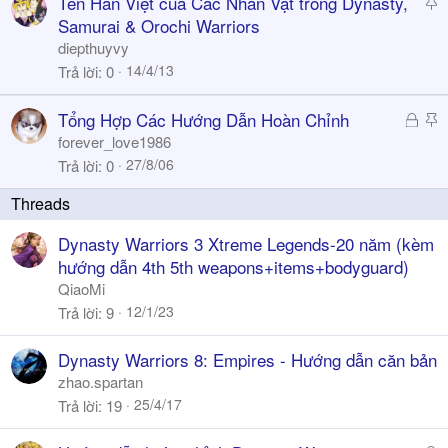
S
Tên Hán Việt của Các Nhân Vật trong Dynasty,
a
y
t
Samurai & Orochi Warriors
i
diepthuyvy
c
14/4/13
Trả lời
0
k
y
Đ
S
Tổng Hợp Các Hướng Dẫn Hoàn Chỉnh
ã
t
forever_love1986
k
i
27/8/06
Trả lời
0
h
c
ó
k
a
y
Dynasty Warriors 3 Xtreme Legends-20 năm (kèm
hướng dẫn 4th 5th weapons+items+bodyguard)
QiaoMi
12/1/23
Trả lời
9
Dynasty Warriors 8: Empires - Hướng dẫn căn bản
zhao.spartan
25/4/17
Trả lời
19