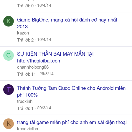
16/4/14
Trả lời
0
Game BigOne, mạng xã hội đánh cờ hay nhất
K
2013
kazon
10/4/14
Trả lời
2
SỰ KIỆN THẦN BÀI MAY MẮN TẠI
C
http://thegioibai.com
channhoibong86
29/3/14
Trả lời
11
Thánh Tướng Tam Quốc Online cho Android miễn
T
phí 100%
trucxinh
29/3/14
Trả lời
1
trang tải game miễn phí cho anh em sài điện thoại
K
khacvietbn