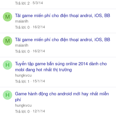
5/3/14
Trả lời
2
Tải game miến phí cho điện thoại androi, iOS, BB
M
maianlh
16/2/14
Trả lời
0
Tải game miến phí cho điện thoại androi, iOS, BB
M
maianlh
16/2/14
Trả lời
0
Tuyển tập game bắn súng online 2014 dành cho
H
mobi đang hot nhất thị trường
hungkvcu
15/1/14
Trả lời
1
Game hành động cho android mới hay nhất miễn
H
phí
hungkvcu
12/1/14
Trả lời
0