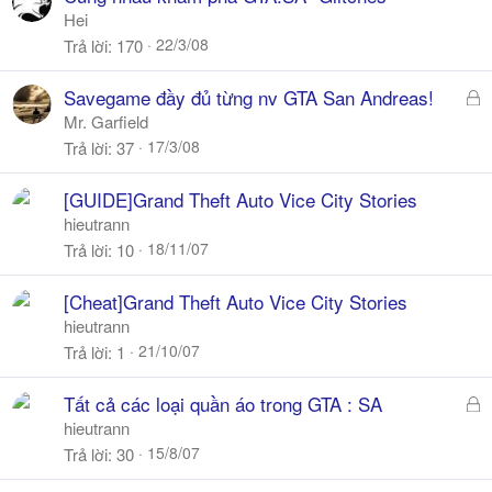
a
Hei
22/3/08
Trả lời
170
Đ
Savegame đầy đủ từng nv GTA San Andreas!
ã
Mr. Garfield
k
17/3/08
Trả lời
37
h
ó
[GUIDE]Grand Theft Auto Vice City Stories
a
hieutrann
18/11/07
Trả lời
10
[Cheat]Grand Theft Auto Vice City Stories
hieutrann
21/10/07
Trả lời
1
Đ
Tất cả các loại quần áo trong GTA : SA
ã
hieutrann
k
15/8/07
Trả lời
30
h