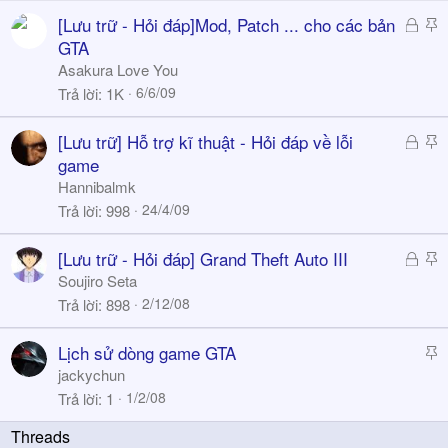
ó
k
Đ
S
[Lưu trữ - Hỏi đáp]Mod, Patch ... cho các bản
a
y
ã
t
GTA
k
i
Asakura Love You
h
c
6/6/09
Trả lời
1K
ó
k
a
y
Đ
S
[Lưu trữ] Hỗ trợ kĩ thuật - Hỏi đáp về lỗi
ã
t
game
k
i
Hannibalmk
h
c
24/4/09
Trả lời
998
ó
k
a
y
Đ
S
[Lưu trữ - Hỏi đáp] Grand Theft Auto III
ã
t
Soujiro Seta
k
i
2/12/08
Trả lời
898
h
c
ó
k
S
Lịch sử dòng game GTA
a
y
t
jackychun
i
1/2/08
Trả lời
1
c
k