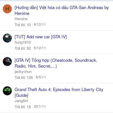
y
[Hướng dẫn] Việt hóa có dấu GTA-San Andreas by
H
Heroine
Heroine
9/12/11
Trả lời
10
[TUT] Add new car [GTA IV]
hung1610
5/12/11
Trả lời
92
[GTA IV] Tổng hợp (Cheatcode, Soundtrack,
Radio, Hint, Secret,...)
jackychun
8/5/11
Trả lời
135
Grand Theft Auto 4: Episodes from Liberty City
[Guide]
JangSH
30/1/11
Trả lời
15