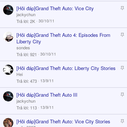
k
S
[Hỏi đáp]Grand Theft Auto: Vice City
y
t
jackychun
i
30/10/11
Trả lời
2K
c
k
S
[Hỏi đáp]Grand Theft Auto 4: Episodes From
y
t
Liberty City
i
sondes
c
30/10/11
Trả lời
921
k
y
S
[Hỏi đáp]Grand Theft Auto: Liberty City Stories
t
Hei
i
13/9/11
Trả lời
473
c
k
S
[Hỏi đáp]Grand Theft Auto III
y
t
jackychun
i
13/9/11
Trả lời
113
c
k
S
[Hỏi đáp]Grand Theft Auto: Vice City Stories
y
t