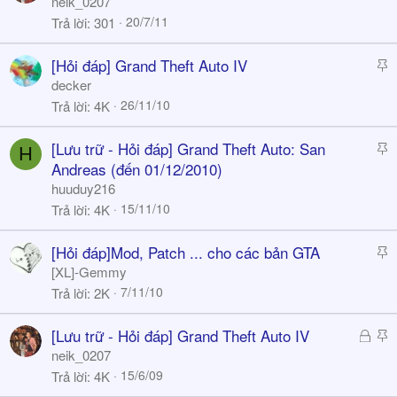
neik_0207
i
20/7/11
Trả lời
301
c
k
S
[Hỏi đáp] Grand Theft Auto IV
y
t
decker
i
26/11/10
Trả lời
4K
c
k
S
[Lưu trữ - Hỏi đáp] Grand Theft Auto: San
H
y
t
Andreas (đến 01/12/2010)
i
huuduy216
c
15/11/10
Trả lời
4K
k
y
S
[Hỏi đáp]Mod, Patch ... cho các bản GTA
t
[XL]-Gemmy
i
7/11/10
Trả lời
2K
c
k
Đ
S
[Lưu trữ - Hỏi đáp] Grand Theft Auto IV
y
ã
t
neik_0207
k
i
15/6/09
Trả lời
4K
h
c