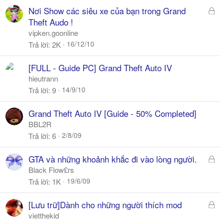
Đ
Nơi Show các siêu xe của bạn trong Grand
ã
Theft Audo !
k
vipken.goonline
h
16/12/10
Trả lời
2K
ó
a
[FULL - Guide PC] Grand Theft Auto IV
hieutrann
14/9/10
Trả lời
9
Grand Theft Auto IV [Guide - 50% Completed]
BBL2R
2/8/09
Trả lời
6
Đ
GTA và những khoảnh khắc đi vào lòng người.
ã
Black Flow£rs
k
19/6/09
Trả lời
1K
h
ó
Đ
[Lưu trữ]Dành cho những người thích mod
a
ã
vietthekid