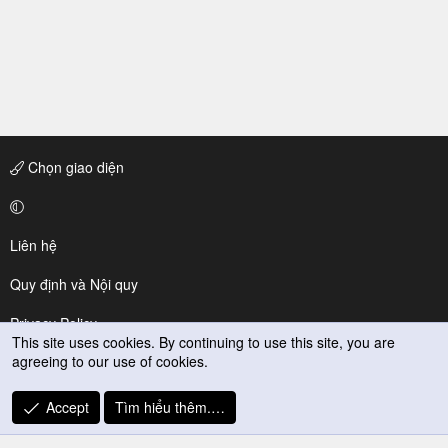
Chọn giao diện
Liên hệ
Quy định và Nội quy
Privacy Policy
This site uses cookies. By continuing to use this site, you are
agreeing to our use of cookies.
Trợ giúp
R
Accept
Tìm hiểu thêm.…
S
S