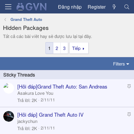
Đăng nhập
Register
Grand Theft Auto
Hidden Packages
Tất cả các bài víêt hay sẽ được lưu lại tại đây.
1
2
3
Tiếp
Filters
S
[Hỏi đáp]Grand Theft Auto: San Andreas
t
Asakura Love You
i
2/11/11
Trả lời
2K
c
k
S
[Hỏi đáp] Grand Theft Auto IV
y
t
jackychun
i
2/11/11
Trả lời
2K
c