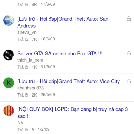
k
17/6/09
Trả lời
4K
h
ó
Đ
[Lưu trữ - Hỏi đáp]Grand Theft Auto: San
a
ã
Andreas
k
sheva_vn
h
16/6/09
Trả lời
7K
ó
a
Đ
Server GTA SA online cho Box GTA !!!
ã
thich_la_bem
k
31/5/09
Trả lời
1K
h
ó
Đ
[Lưu trữ - Hỏi đáp]Grand Theft Auto: Vice City
K
a
ã
khanhson873
k
26/5/09
Trả lời
2K
h
ó
[NỘI QUY BOX] LCPD: Bạn đang bị truy nã cấp 3
a
sao!!!
NV
1/2/09
Trả lời
5