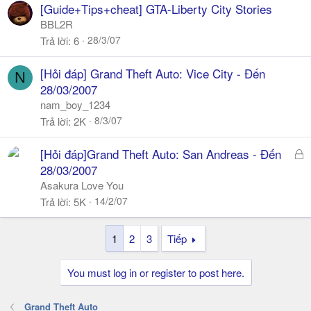
ó
[Guide+Tips+cheat] GTA-Liberty City Stories
a
BBL2R
28/3/07
Trả lời
6
[Hỏi đáp] Grand Theft Auto: Vice City - Đến
N
28/03/2007
nam_boy_1234
8/3/07
Trả lời
2K
Đ
[Hỏi đáp]Grand Theft Auto: San Andreas - Đến
ã
28/03/2007
k
Asakura Love You
h
14/2/07
Trả lời
5K
ó
a
1
2
3
Tiếp
You must log in or register to post here.
Grand Theft Auto