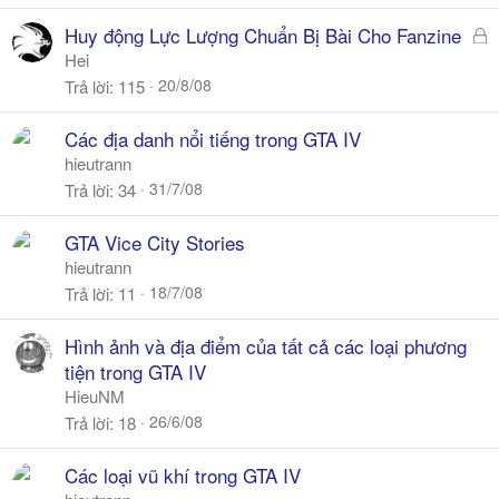
Đ
Huy động Lực Lượng Chuẩn Bị Bài Cho Fanzine
ã
Hei
k
20/8/08
Trả lời
115
h
ó
Các địa danh nổi tiếng trong GTA IV
a
hieutrann
31/7/08
Trả lời
34
GTA Vice City Stories
hieutrann
18/7/08
Trả lời
11
Hình ảnh và địa điểm của tất cả các loại phương
tiện trong GTA IV
HieuNM
26/6/08
Trả lời
18
Các loại vũ khí trong GTA IV