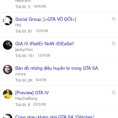
hieutrann
18/6/08
Trả lời
3
Đ
Social Group: [=GTA VÔ ĐỐI=]
ã
Hei
k
12/6/08
Trả lời
81
h
ó
Đ
GtA iV tRaIlEr NoW rElEaSe!!
a
ã
jackychun
k
12/4/08
Trả lời
741
h
ó
Bản đồ những điều huyền bí trong GTA SA
a
minze
6/4/08
Trả lời
2K
Đ
[Preview] GTA IV
ã
HacDaiBang
k
23/3/08
Trả lời
8
h
ó
Cùng nhau khám phá GTA:SA "Glitches"