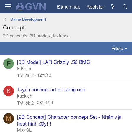
Đăng nhập
Register
Game Development
Concept
2D concepts, 3D models, textures.
Filters
[3D Model] LAR Grizzly .50 BMG
F
FrKami
12/9/13
Trả lời
2
Tuyển concept artist lương cao
K
kuckich
28/11/11
Trả lời
2
[2D Concept] Character concept Set - Nhân vật
M
hoạt hình đây!!!
MaxGL