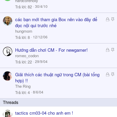
hardcoreholly
i
30/4/10
Trả lời
82
c
k
Đ
S
các bạn mới tham gia Box nên vào đây để
y
ã
t
đọc nội qui trước nhé
k
i
hungmom
h
c
12/12/06
Trả lời
8
ó
k
a
y
Đ
S
Hướng dẫn chơi CM - For newgamer!
ã
t
romeo_codon
k
i
29/9/04
Trả lời
22
h
c
ó
k
Đ
S
Giải thích các thuật ngữ trong CM (bài tổng
a
y
ã
t
hợp) !!
k
i
The Ring
h
c
8/6/04
Trả lời
4
ó
k
a
y
tactics cm03-04 cho anh em !