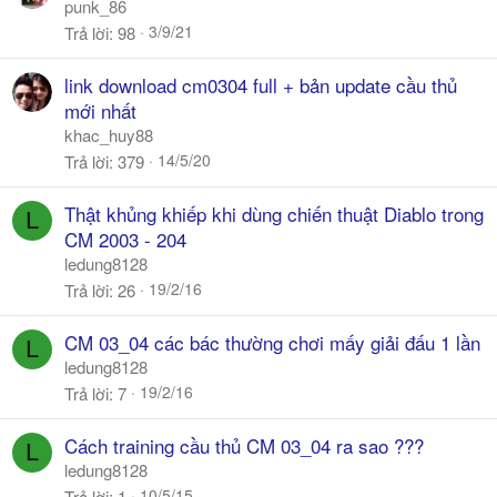
punk_86
3/9/21
Trả lời
98
link download cm0304 full + bản update cầu thủ
mới nhất
khac_huy88
14/5/20
Trả lời
379
Thật khủng khiếp khi dùng chiến thuật Diablo trong
L
CM 2003 - 204
ledung8128
19/2/16
Trả lời
26
CM 03_04 các bác thường chơi mấy giải đấu 1 lần
L
ledung8128
19/2/16
Trả lời
7
Cách training cầu thủ CM 03_04 ra sao ???
L
ledung8128
10/5/15
Trả lời
1