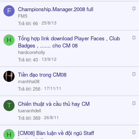
k
S
Championship.Manager.2008 full
F
y
t
FM5
i
25/8/13
Trả lời
66
c
k
S
Tổng hợp link download Player Faces , Club
H
y
t
Badges , ....... cho CM 08
i
hardcoreholly
c
13/9/12
Trả lời
43
k
y
S
Tiền đạo trong CM08
t
manhha08
i
17/11/11
Trả lời
256
c
k
S
Chiến thuật và cầu thủ hay CM
T
y
t
tuananhdell
i
26/8/11
Trả lời
369
c
k
S
[CM08] Bàn luận về đội ngũ Staff
H
y
t