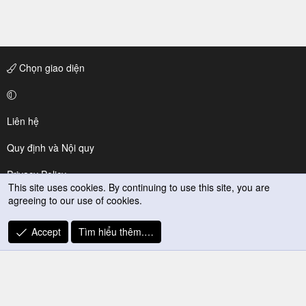
Chọn giao diện
Liên hệ
Quy định và Nội quy
Privacy Policy
This site uses cookies. By continuing to use this site, you are
agreeing to our use of cookies.
Trợ giúp
R
Accept
Tìm hiểu thêm.…
S
S