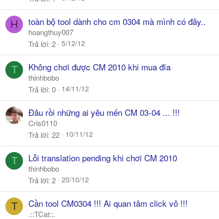
toàn bộ tool dành cho cm 0304 mà mình có đây..
H
hoangthuy007
5/12/12
Trả lời
2
Không chơi được CM 2010 khi mua đĩa
T
thinhbobo
14/11/12
Trả lời
0
Đâu rồi những ai yêu mến CM 03-04 ... !!!
Cris0110
10/11/12
Trả lời
22
Lỗi translation pending khi chơi CM 2010
T
thinhbobo
20/10/12
Trả lời
2
Cần tool CM0304 !!! Ai quan tâm click vô !!!
T
.::TCat::.