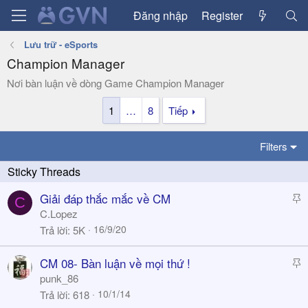
Đăng nhập
Register
Lưu trữ - eSports
Champion Manager
Nơi bàn luận về dòng Game Champion Manager
1
…
8
Tiếp
Filters
S
Giải đáp thắc mắc về CM
C
t
C.Lopez
i
16/9/20
Trả lời
5K
c
k
S
CM 08- Bàn luận về mọi thứ !
y
t
punk_86
i
10/1/14
Trả lời
618
c