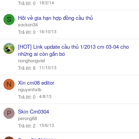
18/2/14
Trả lời
0
Hỏi về gia hạn hợp đồng cầu thủ
S
sockon34
16/10/13
Trả lời
0
[HOT] Link update cầu thủ 1/2013 cm 03-04 cho
những ai còn gắn bó
nonghongviet
11/10/13
Trả lời
8
Xin cm08 editor
N
nguyenhxlb
4/8/13
Trả lời
0
Skin Cm0304
P
perong68
15/6/13
Trả lời
2