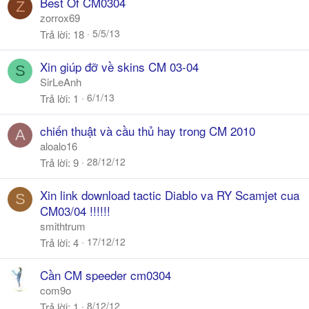
Best Of CM0304
Z
zorrox69
5/5/13
Trả lời
18
Xin giúp đỡ về skins CM 03-04
S
SirLeAnh
6/1/13
Trả lời
1
chiến thuật và cầu thủ hay trong CM 2010
A
aloalo16
28/12/12
Trả lời
9
Xin link download tactic Diablo va RY Scamjet cua
S
CM03/04 !!!!!!
smithtrum
17/12/12
Trả lời
4
Cần CM speeder cm0304
com9o
8/12/12
Trả lời
1