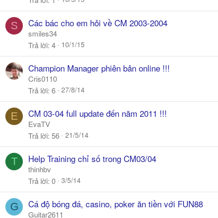
Các bác cho em hỏi về CM 2003-2004
S
smiles34
10/1/15
Trả lời
4
Champion Manager phiên bản online !!!
Cris0110
27/8/14
Trả lời
6
CM 03-04 full update đến năm 2011 !!!
E
EvaTV
21/5/14
Trả lời
56
Help Training chỉ số trong CM03/04
T
thinhbv
3/5/14
Trả lời
0
Cá độ bóng đá, casino, poker ăn tiền với FUN88
G
Guitar2611