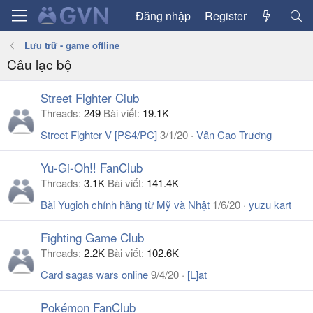
Đăng nhập
Register
Lưu trữ - game offline
Câu lạc bộ
Street Fighter Club
Threads
249
Bài viết
19.1K
Street Fighter V [PS4/PC]
3/1/20
Vân Cao Trương
Yu-Gi-Oh!! FanClub
Threads
3.1K
Bài viết
141.4K
Bài Yugioh chính hãng từ Mỹ và Nhật
1/6/20
yuzu kart
Fighting Game Club
Threads
2.2K
Bài viết
102.6K
Card sagas wars online
9/4/20
[L]at
Pokémon FanClub