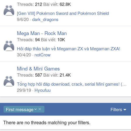
Threads
212
Bài viết
62.8K
[Gen VIII] Pokémon Sword and Pokémon Shield
9/6/20
dark_dragons
Mega Man - Rock Man
Threads
94
Bài viết
10K
Hỏi đáp thảo luận về Megaman ZX và Megaman ZXA!
30/4/20
notCrow
Mind & Mini Games
Threads
587
Bài viết
21.4K
Tổng hợp hỏi đáp download, crack, serial Mini games! (XEM KỸ POST 1)
29/9/19
Hyoufuu
D
First message
Filters
e
s
There are no threads matching your filters.
c