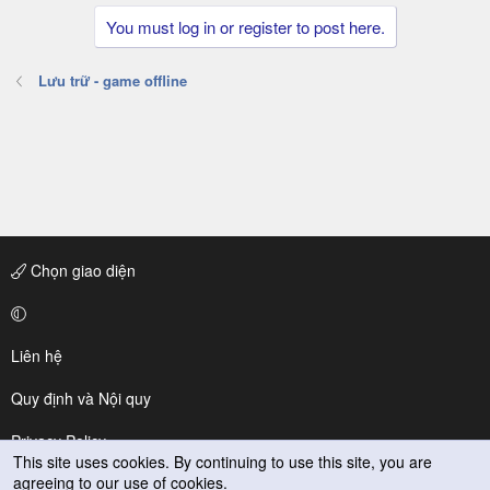
e
You must log in or register to post here.
n
d
i
Lưu trữ - game offline
n
g
Chọn giao diện
Liên hệ
Quy định và Nội quy
Privacy Policy
This site uses cookies. By continuing to use this site, you are
agreeing to our use of cookies.
Trợ giúp