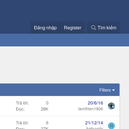
Đăng nhập
Register
Tìm kiếm
Filters
20/6/16
Trả lời
0
Đọc
28K
lamthien1806
21/12/14
Trả lời
6
H
Đọc
27K
habuyolo