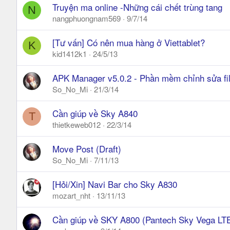
Truyện ma online -Những cái chết trùng tang
N
nangphuongnam569
9/7/14
[Tư vấn] Có nên mua hàng ở Viettablet?
K
kid1412k1
24/5/13
APK Manager v5.0.2 - Phần mềm chỉnh sửa fi
So_No_Mi
21/3/14
Cần giúp về Sky A840
T
thietkeweb012
22/3/14
Move Post (Draft)
So_No_Mi
7/11/13
[Hỏi/Xin] Navi Bar cho Sky A830
mozart_nht
13/11/13
Cần giúp về SKY A800 (Pantech Sky Vega LT