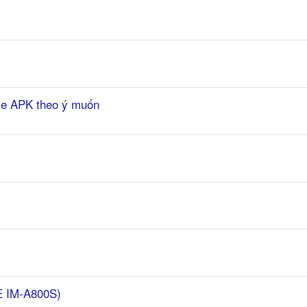
le APK theo ý muốn
E IM-A800S)