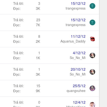
15/12/12
Trả lời
3
T
Đọc
3K
trangexpress
15/12/12
Trả lời
23
T
Đọc
7K
trangexpress
11/12/12
Trả lời
8
Đọc
2K
Aquarius_Daddy
4/12/12
Trả lời
1
Đọc
1K
So_No_Mi
20/10/12
Trả lời
1
Đọc
3K
So_No_Mi
25/5/12
Trả lời
15
Đọc
9K
quangvuhee
12/4/12
Trả lời
0