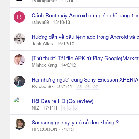
usakagamer
9/1/14
Cách Root máy Android đơn giản chỉ bằng 1 c
R
rainvn89
18/10/13
Hướng dẫn về câu lệnh adb trong Android và c
Jack Atlas
16/12/10
[Thủ thuật] Tải file APK từ Play.Google(Market
MinheeKang
14/3/12
Hội những người dùng Sony Ericsson XPERIA
Rytubon87
27/1/11
25
26
27
Hội Desire HD (Có review)
NIZ
17/1/11
4
5
6
Samsung galaxy y có sổ đen không ?
HINCODON
7/1/13