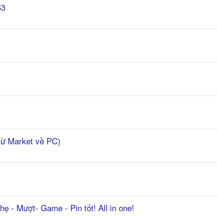
S3
từ Market về PC)
ẹ - Mượt- Game - Pin tốt! All in one!