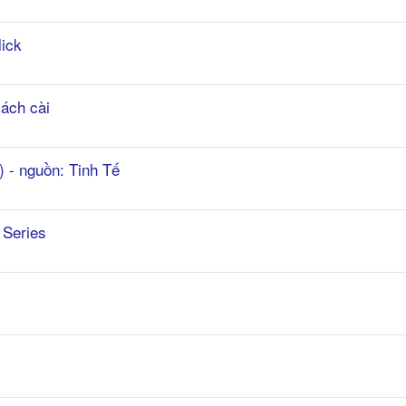
lick
ách cài
) - nguồn: Tinh Tế
 Series