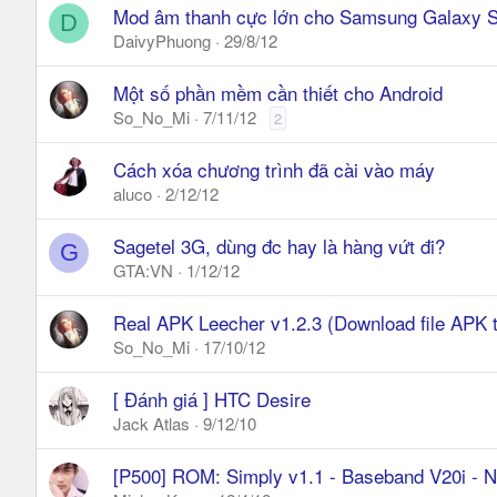
Mod âm thanh cực lớn cho Samsung Galaxy 
D
DaivyPhuong
29/8/12
Một số phần mềm cần thiết cho Android
So_No_Mi
7/11/12
2
Cách xóa chương trình đã cài vào máy
aluco
2/12/12
Sagetel 3G, dùng đc hay là hàng vứt đi?
G
GTA:VN
1/12/12
Real APK Leecher v1.2.3 (Download file APK 
So_No_Mi
17/10/12
[ Đánh giá ] HTC Desire
Jack Atlas
9/12/10
[P500] ROM: Simply v1.1 - Baseband V20i - Nh