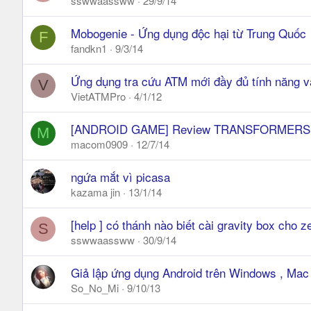
sswwaassww
29/9/14
Mobogenie - Ứng dụng độc hại từ Trung Quốc
F
fandkn1
9/3/14
Ứng dụng tra cứu ATM mới đầy đủ tính năng v
V
VietATMPro
4/1/12
[ANDROID GAME] Review TRANSFORMERS:
M
macom0909
12/7/14
ngứa mắt vì picasa
kazama jin
13/1/14
[help ] có thánh nào biết cài gravity box cho 
S
sswwaassww
30/9/14
Giả lập ứng dụng Android trên Windows , Mac
So_No_Mi
9/10/13