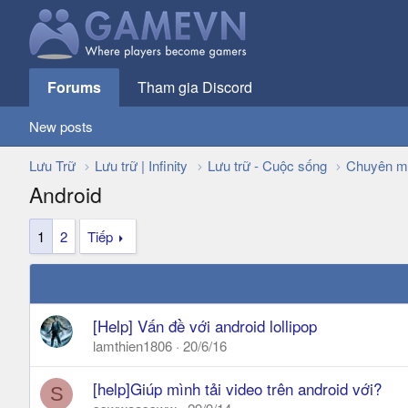
Forums
Tham gia Discord
New posts
Lưu Trữ
Lưu trữ | Infinity
Lưu trữ - Cuộc sống
Chuyên m
Android
1
2
Tiếp
[Help] Vấn đề với android lollipop
lamthien1806
20/6/16
[help]Giúp mình tải video trên android với?
S