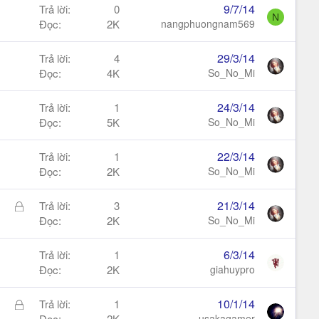
9/7/14
Trả lời
0
N
Đọc
2K
nangphuongnam569
29/3/14
Trả lời
4
Đọc
4K
So_No_Mi
24/3/14
Trả lời
1
Đọc
5K
So_No_Mi
22/3/14
Trả lời
1
Đọc
2K
So_No_Mi
Đ
21/3/14
Trả lời
3
ã
Đọc
2K
So_No_Mi
k
h
6/3/14
Trả lời
1
ó
Đọc
2K
giahuypro
a
Đ
10/1/14
Trả lời
1
ã
Đọc
2K
usakagamer