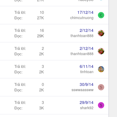
17/12/14
Trả lời
10
C
Đọc
27K
chimcutnuong
2/12/14
Trả lời
16
Đọc
29K
thanhtoan888
2/12/14
Trả lời
2
Đọc
2K
thanhtoan888
6/11/14
Trả lời
3
Đọc
2K
tinhtoan
30/9/14
Trả lời
0
S
Đọc
2K
sswwaassww
29/9/14
Trả lời
3
S
Đọc
3K
shark92