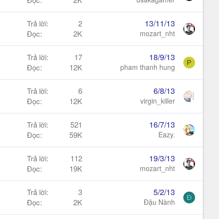
k
h
13/11/13
Trả lời
2
ó
Đọc
2K
mozart_nht
a
18/9/13
Trả lời
17
P
Đọc
12K
pham thanh hung
6/8/13
Trả lời
6
Đọc
12K
virgin_killer
16/7/13
Trả lời
521
Đọc
59K
Eazy.
19/3/13
Trả lời
112
Đọc
19K
mozart_nht
5/2/13
Trả lời
3
Đ
Đọc
2K
Đậu Nành